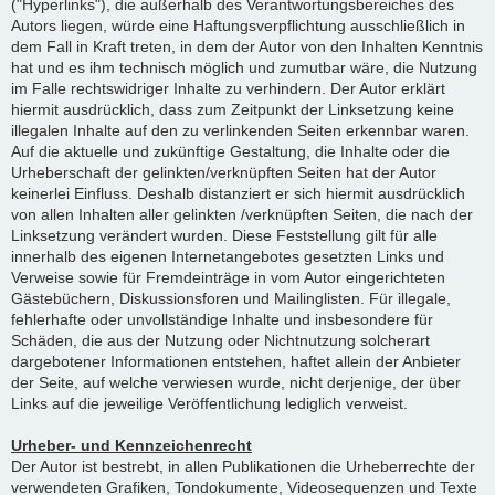
("Hyperlinks"), die außerhalb des Verantwortungsbereiches des
Autors liegen, würde eine Haftungsverpflichtung ausschließlich in
dem Fall in Kraft treten, in dem der Autor von den Inhalten Kenntnis
hat und es ihm technisch möglich und zumutbar wäre, die Nutzung
im Falle rechtswidriger Inhalte zu verhindern. Der Autor erklärt
hiermit ausdrücklich, dass zum Zeitpunkt der Linksetzung keine
illegalen Inhalte auf den zu verlinkenden Seiten erkennbar waren.
Auf die aktuelle und zukünftige Gestaltung, die Inhalte oder die
Urheberschaft der gelinkten/verknüpften Seiten hat der Autor
keinerlei Einfluss. Deshalb distanziert er sich hiermit ausdrücklich
von allen Inhalten aller gelinkten /verknüpften Seiten, die nach der
Linksetzung verändert wurden. Diese Feststellung gilt für alle
innerhalb des eigenen Internetangebotes gesetzten Links und
Verweise sowie für Fremdeinträge in vom Autor eingerichteten
Gästebüchern, Diskussionsforen und Mailinglisten. Für illegale,
fehlerhafte oder unvollständige Inhalte und insbesondere für
Schäden, die aus der Nutzung oder Nichtnutzung solcherart
dargebotener Informationen entstehen, haftet allein der Anbieter
der Seite, auf welche verwiesen wurde, nicht derjenige, der über
Links auf die jeweilige Veröffentlichung lediglich verweist.
Urheber- und Kennzeichenrecht
Der Autor ist bestrebt, in allen Publikationen die Urheberrechte der
verwendeten Grafiken, Tondokumente, Videosequenzen und Texte