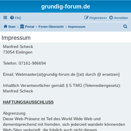
grundig-forum.de
FAQ
Registrieren
Anmelden
S
Start
Portal
Foren-Übersicht
Impressum
u
Impressum
c
Manfred Scheck
h
73054 Eislingen
e
Telefon: 07161-986694
Email: Webmaster(at)grundig-forum.de [(at) durch @ ersetzen]
Inhaltlich Verantwortlicher gemäß § 5 TMG (Telemediengesetz):
Manfred Scheck
HAFTUNGSAUSSCHLUSS
Abgrenzung
Diese Web-Präsenz ist Teil des World Wide Web und
dementsprechend mit fremden, sich jederzeit wandeln könnenden
Web-Sites verknüpft, die folglich auch nicht diesem