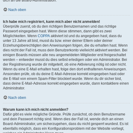
dich an die Board-Administration.
Nach oben
Ich habe mich registriert, kann mich aber nicht anmelden!
Überprüfe zuerst, ob du den richtigen Benutzernamen und das richtige
Passwort eingegeben hast. Wenn diese stimmen, dann gibt es zwei
Möglichkeiten. Wenn
COPPA
aktiviert ist und du angegeben hast, dass du
unter 13 Jahre alt bist, musst du bzw. einer deiner Eltern oder deiner
Erziehungsberechtigten den Anweisungen folgen, die du erhalten hast. Wenn
dies nicht der Fall ist, muss dein Benutzerkonto vielleicht aktiviert werden. Bei
einigen Boards müssen alle neu angemeldeten Mitglieder erst freigeschaltet
werden – entweder musst du dies selbst erledigen oder ein Administrator. Bei
der Registrierung wurde dir mitgeteilt, ob eine Aktivierung nötig ist oder nicht.
Wenn du eine E-Mail erhalten hast, folge den dort enthaltenen Anweisungen.
Ansonsten prüfe, ob du deine E-Mail-Adresse korrekt eingegeben hast oder
die E-Mail von einem Spam-Filter blockiert wurde. Wenn du dir sicher bist,
dass deine E-Mail-Adresse korrekt eingegeben wurde, dann kontaktiere einen
Administrator.
Nach oben
Warum kann ich mich nicht anmelden?
Dafür gibt es viele mögliche Gründe. Prüfe zunächst, ob dein Benutzername
und dein Passwort richtig sind. Wenn dies der Fall ist, wende dich an einen
Board-Administrator, um sicherzugehen, dass du nicht gesperrt wurdest. Es ist
ebenfalls möglich, dass ein Konfigurationsproblem mit der Website vorliegt,