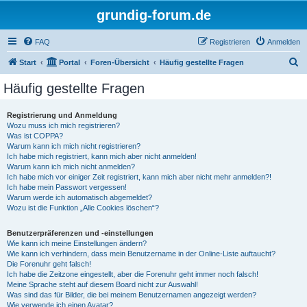
grundig-forum.de
FAQ
Registrieren
Anmelden
S
Start
Portal
Foren-Übersicht
Häufig gestellte Fragen
u
Häufig gestellte Fragen
c
h
Registrierung und Anmeldung
Wozu muss ich mich registrieren?
e
Was ist COPPA?
Warum kann ich mich nicht registrieren?
Ich habe mich registriert, kann mich aber nicht anmelden!
Warum kann ich mich nicht anmelden?
Ich habe mich vor einiger Zeit registriert, kann mich aber nicht mehr anmelden?!
Ich habe mein Passwort vergessen!
Warum werde ich automatisch abgemeldet?
Wozu ist die Funktion „Alle Cookies löschen“?
Benutzerpräferenzen und -einstellungen
Wie kann ich meine Einstellungen ändern?
Wie kann ich verhindern, dass mein Benutzername in der Online-Liste auftaucht?
Die Forenuhr geht falsch!
Ich habe die Zeitzone eingestellt, aber die Forenuhr geht immer noch falsch!
Meine Sprache steht auf diesem Board nicht zur Auswahl!
Was sind das für Bilder, die bei meinem Benutzernamen angezeigt werden?
Wie verwende ich einen Avatar?