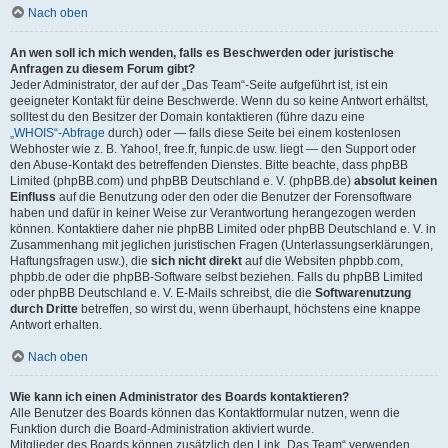
Nach oben
An wen soll ich mich wenden, falls es Beschwerden oder juristische
Anfragen zu diesem Forum gibt?
Jeder Administrator, der auf der „Das Team“-Seite aufgeführt ist, ist ein
geeigneter Kontakt für deine Beschwerde. Wenn du so keine Antwort erhältst,
solltest du den Besitzer der Domain kontaktieren (führe dazu eine
„WHOIS“-Abfrage
durch) oder — falls diese Seite bei einem kostenlosen
Webhoster wie z. B. Yahoo!, free.fr, funpic.de usw. liegt — den Support oder
den Abuse-Kontakt des betreffenden Dienstes. Bitte beachte, dass phpBB
Limited (phpBB.com) und phpBB Deutschland e. V. (phpBB.de)
absolut keinen
Einfluss
auf die Benutzung oder den oder die Benutzer der Forensoftware
haben und dafür in keiner Weise zur Verantwortung herangezogen werden
können. Kontaktiere daher nie phpBB Limited oder phpBB Deutschland e. V. in
Zusammenhang mit jeglichen juristischen Fragen (Unterlassungserklärungen,
Haftungsfragen usw.), die
sich nicht direkt
auf die Websiten phpbb.com,
phpbb.de oder die phpBB-Software selbst beziehen. Falls du phpBB Limited
oder phpBB Deutschland e. V. E-Mails schreibst, die die
Softwarenutzung
durch Dritte
betreffen, so wirst du, wenn überhaupt, höchstens eine knappe
Antwort erhalten.
Nach oben
Wie kann ich einen Administrator des Boards kontaktieren?
Alle Benutzer des Boards können das Kontaktformular nutzen, wenn die
Funktion durch die Board-Administration aktiviert wurde.
Mitglieder des Boards können zusätzlich den Link „Das Team“ verwenden.