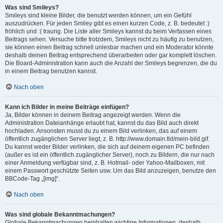
Was sind Smileys?
Smileys sind kleine Bilder, die benutzt werden können, um ein Gefühl
auszudrücken. Für jeden Smiley gibt es einen kurzen Code, z. B. bedeutet :)
fröhlich und :( traurig. Die Liste aller Smileys kannst du beim Verfassen eines
Beitrags sehen. Versuche bitte trotzdem, Smileys nicht zu häufig zu benutzen,
sie können einen Beitrag schnell unlesbar machen und ein Moderator könnte
deshalb deinen Beitrag entsprechend überarbeiten oder gar komplett löschen.
Die Board-Administration kann auch die Anzahl der Smileys begrenzen, die du
in einem Beitrag benutzen kannst.
Nach oben
Kann ich Bilder in meine Beiträge einfügen?
Ja, Bilder können in deinem Beitrag angezeigt werden. Wenn die
Administration Dateianhänge erlaubt hat, kannst du das Bild auch direkt
hochladen. Ansonsten musst du zu einem Bild verlinken, das auf einem
öffentlich zugänglichen Server liegt, z. B. http://www.domain.tld/mein-bild.gif.
Du kannst weder Bilder verlinken, die sich auf deinem eigenen PC befinden
(außer es ist ein öffentlich zugänglicher Server), noch zu Bildern, die nur nach
einer Anmeldung verfügbar sind, z. B. Hotmail- oder Yahoo-Mailboxen, mit
einem Passwort geschützte Seiten usw. Um das Bild anzuzeigen, benutze den
BBCode-Tag „[img]“.
Nach oben
Was sind globale Bekanntmachungen?
Globale Bekanntmachungen beinhalten wichtige Informationen, deshalb