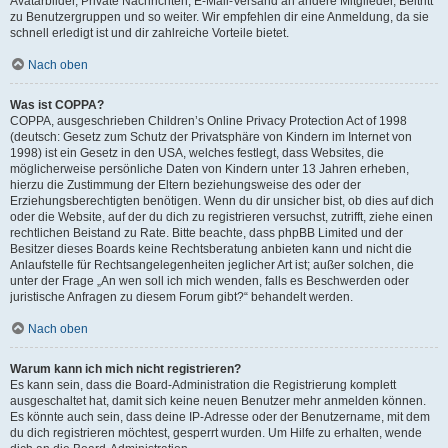
Avatarbilder, Private Nachrichten, E-Mail-Versand an andere Mitglieder, Beitritt
zu Benutzergruppen und so weiter. Wir empfehlen dir eine Anmeldung, da sie
schnell erledigt ist und dir zahlreiche Vorteile bietet.
Nach oben
Was ist COPPA?
COPPA, ausgeschrieben Children’s Online Privacy Protection Act of 1998
(deutsch: Gesetz zum Schutz der Privatsphäre von Kindern im Internet von
1998) ist ein Gesetz in den USA, welches festlegt, dass Websites, die
möglicherweise persönliche Daten von Kindern unter 13 Jahren erheben,
hierzu die Zustimmung der Eltern beziehungsweise des oder der
Erziehungsberechtigten benötigen. Wenn du dir unsicher bist, ob dies auf dich
oder die Website, auf der du dich zu registrieren versuchst, zutrifft, ziehe einen
rechtlichen Beistand zu Rate. Bitte beachte, dass phpBB Limited und der
Besitzer dieses Boards keine Rechtsberatung anbieten kann und nicht die
Anlaufstelle für Rechtsangelegenheiten jeglicher Art ist; außer solchen, die
unter der Frage „An wen soll ich mich wenden, falls es Beschwerden oder
juristische Anfragen zu diesem Forum gibt?“ behandelt werden.
Nach oben
Warum kann ich mich nicht registrieren?
Es kann sein, dass die Board-Administration die Registrierung komplett
ausgeschaltet hat, damit sich keine neuen Benutzer mehr anmelden können.
Es könnte auch sein, dass deine IP-Adresse oder der Benutzername, mit dem
du dich registrieren möchtest, gesperrt wurden. Um Hilfe zu erhalten, wende