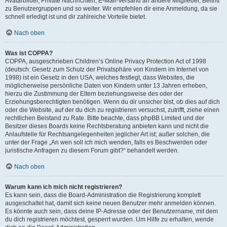
Avatarbilder, Private Nachrichten, E-Mail-Versand an andere Mitglieder, Beitritt
zu Benutzergruppen und so weiter. Wir empfehlen dir eine Anmeldung, da sie
schnell erledigt ist und dir zahlreiche Vorteile bietet.
Nach oben
Was ist COPPA?
COPPA, ausgeschrieben Children’s Online Privacy Protection Act of 1998
(deutsch: Gesetz zum Schutz der Privatsphäre von Kindern im Internet von
1998) ist ein Gesetz in den USA, welches festlegt, dass Websites, die
möglicherweise persönliche Daten von Kindern unter 13 Jahren erheben,
hierzu die Zustimmung der Eltern beziehungsweise des oder der
Erziehungsberechtigten benötigen. Wenn du dir unsicher bist, ob dies auf dich
oder die Website, auf der du dich zu registrieren versuchst, zutrifft, ziehe einen
rechtlichen Beistand zu Rate. Bitte beachte, dass phpBB Limited und der
Besitzer dieses Boards keine Rechtsberatung anbieten kann und nicht die
Anlaufstelle für Rechtsangelegenheiten jeglicher Art ist; außer solchen, die
unter der Frage „An wen soll ich mich wenden, falls es Beschwerden oder
juristische Anfragen zu diesem Forum gibt?“ behandelt werden.
Nach oben
Warum kann ich mich nicht registrieren?
Es kann sein, dass die Board-Administration die Registrierung komplett
ausgeschaltet hat, damit sich keine neuen Benutzer mehr anmelden können.
Es könnte auch sein, dass deine IP-Adresse oder der Benutzername, mit dem
du dich registrieren möchtest, gesperrt wurden. Um Hilfe zu erhalten, wende