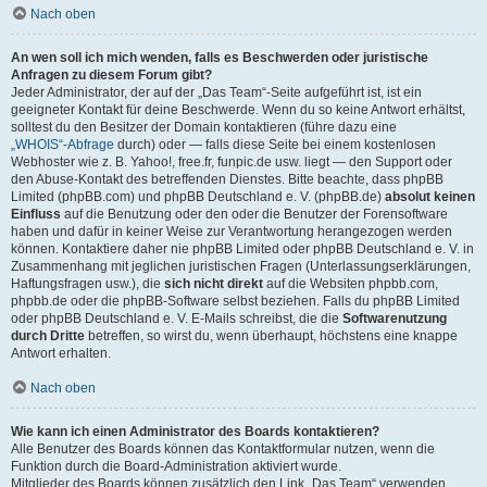
Nach oben
An wen soll ich mich wenden, falls es Beschwerden oder juristische
Anfragen zu diesem Forum gibt?
Jeder Administrator, der auf der „Das Team“-Seite aufgeführt ist, ist ein
geeigneter Kontakt für deine Beschwerde. Wenn du so keine Antwort erhältst,
solltest du den Besitzer der Domain kontaktieren (führe dazu eine
„WHOIS“-Abfrage
durch) oder — falls diese Seite bei einem kostenlosen
Webhoster wie z. B. Yahoo!, free.fr, funpic.de usw. liegt — den Support oder
den Abuse-Kontakt des betreffenden Dienstes. Bitte beachte, dass phpBB
Limited (phpBB.com) und phpBB Deutschland e. V. (phpBB.de)
absolut keinen
Einfluss
auf die Benutzung oder den oder die Benutzer der Forensoftware
haben und dafür in keiner Weise zur Verantwortung herangezogen werden
können. Kontaktiere daher nie phpBB Limited oder phpBB Deutschland e. V. in
Zusammenhang mit jeglichen juristischen Fragen (Unterlassungserklärungen,
Haftungsfragen usw.), die
sich nicht direkt
auf die Websiten phpbb.com,
phpbb.de oder die phpBB-Software selbst beziehen. Falls du phpBB Limited
oder phpBB Deutschland e. V. E-Mails schreibst, die die
Softwarenutzung
durch Dritte
betreffen, so wirst du, wenn überhaupt, höchstens eine knappe
Antwort erhalten.
Nach oben
Wie kann ich einen Administrator des Boards kontaktieren?
Alle Benutzer des Boards können das Kontaktformular nutzen, wenn die
Funktion durch die Board-Administration aktiviert wurde.
Mitglieder des Boards können zusätzlich den Link „Das Team“ verwenden.