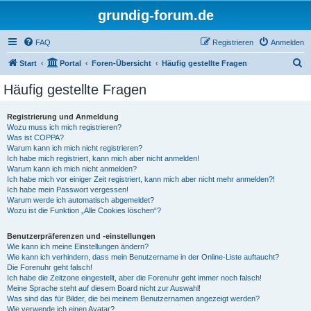
grundig-forum.de
FAQ
Registrieren
Anmelden
S
Start
Portal
Foren-Übersicht
Häufig gestellte Fragen
u
Häufig gestellte Fragen
c
h
Registrierung und Anmeldung
Wozu muss ich mich registrieren?
e
Was ist COPPA?
Warum kann ich mich nicht registrieren?
Ich habe mich registriert, kann mich aber nicht anmelden!
Warum kann ich mich nicht anmelden?
Ich habe mich vor einiger Zeit registriert, kann mich aber nicht mehr anmelden?!
Ich habe mein Passwort vergessen!
Warum werde ich automatisch abgemeldet?
Wozu ist die Funktion „Alle Cookies löschen“?
Benutzerpräferenzen und -einstellungen
Wie kann ich meine Einstellungen ändern?
Wie kann ich verhindern, dass mein Benutzername in der Online-Liste auftaucht?
Die Forenuhr geht falsch!
Ich habe die Zeitzone eingestellt, aber die Forenuhr geht immer noch falsch!
Meine Sprache steht auf diesem Board nicht zur Auswahl!
Was sind das für Bilder, die bei meinem Benutzernamen angezeigt werden?
Wie verwende ich einen Avatar?