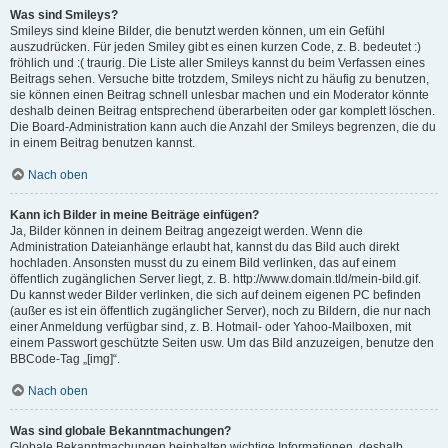
Was sind Smileys?
Smileys sind kleine Bilder, die benutzt werden können, um ein Gefühl
auszudrücken. Für jeden Smiley gibt es einen kurzen Code, z. B. bedeutet :)
fröhlich und :( traurig. Die Liste aller Smileys kannst du beim Verfassen eines
Beitrags sehen. Versuche bitte trotzdem, Smileys nicht zu häufig zu benutzen,
sie können einen Beitrag schnell unlesbar machen und ein Moderator könnte
deshalb deinen Beitrag entsprechend überarbeiten oder gar komplett löschen.
Die Board-Administration kann auch die Anzahl der Smileys begrenzen, die du
in einem Beitrag benutzen kannst.
Nach oben
Kann ich Bilder in meine Beiträge einfügen?
Ja, Bilder können in deinem Beitrag angezeigt werden. Wenn die
Administration Dateianhänge erlaubt hat, kannst du das Bild auch direkt
hochladen. Ansonsten musst du zu einem Bild verlinken, das auf einem
öffentlich zugänglichen Server liegt, z. B. http://www.domain.tld/mein-bild.gif.
Du kannst weder Bilder verlinken, die sich auf deinem eigenen PC befinden
(außer es ist ein öffentlich zugänglicher Server), noch zu Bildern, die nur nach
einer Anmeldung verfügbar sind, z. B. Hotmail- oder Yahoo-Mailboxen, mit
einem Passwort geschützte Seiten usw. Um das Bild anzuzeigen, benutze den
BBCode-Tag „[img]“.
Nach oben
Was sind globale Bekanntmachungen?
Globale Bekanntmachungen beinhalten wichtige Informationen, deshalb