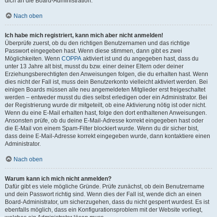
dich an die Board-Administration.
Nach oben
Ich habe mich registriert, kann mich aber nicht anmelden!
Überprüfe zuerst, ob du den richtigen Benutzernamen und das richtige
Passwort eingegeben hast. Wenn diese stimmen, dann gibt es zwei
Möglichkeiten. Wenn
COPPA
aktiviert ist und du angegeben hast, dass du
unter 13 Jahre alt bist, musst du bzw. einer deiner Eltern oder deiner
Erziehungsberechtigten den Anweisungen folgen, die du erhalten hast. Wenn
dies nicht der Fall ist, muss dein Benutzerkonto vielleicht aktiviert werden. Bei
einigen Boards müssen alle neu angemeldeten Mitglieder erst freigeschaltet
werden – entweder musst du dies selbst erledigen oder ein Administrator. Bei
der Registrierung wurde dir mitgeteilt, ob eine Aktivierung nötig ist oder nicht.
Wenn du eine E-Mail erhalten hast, folge den dort enthaltenen Anweisungen.
Ansonsten prüfe, ob du deine E-Mail-Adresse korrekt eingegeben hast oder
die E-Mail von einem Spam-Filter blockiert wurde. Wenn du dir sicher bist,
dass deine E-Mail-Adresse korrekt eingegeben wurde, dann kontaktiere einen
Administrator.
Nach oben
Warum kann ich mich nicht anmelden?
Dafür gibt es viele mögliche Gründe. Prüfe zunächst, ob dein Benutzername
und dein Passwort richtig sind. Wenn dies der Fall ist, wende dich an einen
Board-Administrator, um sicherzugehen, dass du nicht gesperrt wurdest. Es ist
ebenfalls möglich, dass ein Konfigurationsproblem mit der Website vorliegt,