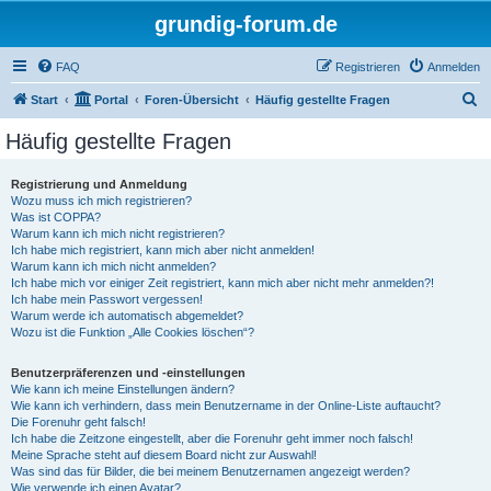
grundig-forum.de
FAQ
Registrieren
Anmelden
S
Start
Portal
Foren-Übersicht
Häufig gestellte Fragen
u
Häufig gestellte Fragen
c
h
Registrierung und Anmeldung
Wozu muss ich mich registrieren?
e
Was ist COPPA?
Warum kann ich mich nicht registrieren?
Ich habe mich registriert, kann mich aber nicht anmelden!
Warum kann ich mich nicht anmelden?
Ich habe mich vor einiger Zeit registriert, kann mich aber nicht mehr anmelden?!
Ich habe mein Passwort vergessen!
Warum werde ich automatisch abgemeldet?
Wozu ist die Funktion „Alle Cookies löschen“?
Benutzerpräferenzen und -einstellungen
Wie kann ich meine Einstellungen ändern?
Wie kann ich verhindern, dass mein Benutzername in der Online-Liste auftaucht?
Die Forenuhr geht falsch!
Ich habe die Zeitzone eingestellt, aber die Forenuhr geht immer noch falsch!
Meine Sprache steht auf diesem Board nicht zur Auswahl!
Was sind das für Bilder, die bei meinem Benutzernamen angezeigt werden?
Wie verwende ich einen Avatar?