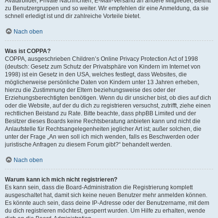
Avatarbilder, Private Nachrichten, E-Mail-Versand an andere Mitglieder, Beitritt
zu Benutzergruppen und so weiter. Wir empfehlen dir eine Anmeldung, da sie
schnell erledigt ist und dir zahlreiche Vorteile bietet.
Nach oben
Was ist COPPA?
COPPA, ausgeschrieben Children’s Online Privacy Protection Act of 1998
(deutsch: Gesetz zum Schutz der Privatsphäre von Kindern im Internet von
1998) ist ein Gesetz in den USA, welches festlegt, dass Websites, die
möglicherweise persönliche Daten von Kindern unter 13 Jahren erheben,
hierzu die Zustimmung der Eltern beziehungsweise des oder der
Erziehungsberechtigten benötigen. Wenn du dir unsicher bist, ob dies auf dich
oder die Website, auf der du dich zu registrieren versuchst, zutrifft, ziehe einen
rechtlichen Beistand zu Rate. Bitte beachte, dass phpBB Limited und der
Besitzer dieses Boards keine Rechtsberatung anbieten kann und nicht die
Anlaufstelle für Rechtsangelegenheiten jeglicher Art ist; außer solchen, die
unter der Frage „An wen soll ich mich wenden, falls es Beschwerden oder
juristische Anfragen zu diesem Forum gibt?“ behandelt werden.
Nach oben
Warum kann ich mich nicht registrieren?
Es kann sein, dass die Board-Administration die Registrierung komplett
ausgeschaltet hat, damit sich keine neuen Benutzer mehr anmelden können.
Es könnte auch sein, dass deine IP-Adresse oder der Benutzername, mit dem
du dich registrieren möchtest, gesperrt wurden. Um Hilfe zu erhalten, wende