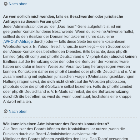
Nach oben
An wen soll ich mich wenden, falls es Beschwerden oder juristische
Anfragen zu diesem Forum gibt?
Jeder Administrator, der auf der „Das Team“-Seite aufgeführt ist, ist ein
geeigneter Kontakt für deine Beschwerde. Wenn du so keine Antwort erhältst,
solltest du den Besitzer der Domain kontaktieren (führe dazu eine
„WHOIS“-Abfrage
durch) oder — falls diese Seite bei einem kostenlosen
Webhoster wie z. B. Yahoo!, free.fr, funpic.de usw. liegt — den Support oder
den Abuse-Kontakt des betreffenden Dienstes. Bitte beachte, dass phpBB
Limited (phpBB.com) und phpBB Deutschland e. V. (phpBB.de)
absolut keinen
Einfluss
auf die Benutzung oder den oder die Benutzer der Forensoftware
haben und dafür in keiner Weise zur Verantwortung herangezogen werden
können. Kontaktiere daher nie phpBB Limited oder phpBB Deutschland e. V. in
Zusammenhang mit jeglichen juristischen Fragen (Unterlassungserklärungen,
Haftungsfragen usw.), die
sich nicht direkt
auf die Websiten phpbb.com,
phpbb.de oder die phpBB-Software selbst beziehen. Falls du phpBB Limited
oder phpBB Deutschland e. V. E-Mails schreibst, die die
Softwarenutzung
durch Dritte
betreffen, so wirst du, wenn überhaupt, höchstens eine knappe
Antwort erhalten.
Nach oben
Wie kann ich einen Administrator des Boards kontaktieren?
Alle Benutzer des Boards können das Kontaktformular nutzen, wenn die
Funktion durch die Board-Administration aktiviert wurde.
Mitglieder des Boards können zusätzlich den Link „Das Team“ verwenden.