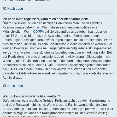
dich an die Board-Administration.
Nach oben
Ich habe mich registriert, kann mich aber nicht anmelden!
Überprüfe zuerst, ob du den richtigen Benutzernamen und das richtige
Passwort eingegeben hast. Wenn diese stimmen, dann gibt es zwei
Möglichkeiten. Wenn
COPPA
aktiviert ist und du angegeben hast, dass du
unter 13 Jahre alt bist, musst du bzw. einer deiner Eltern oder deiner
Erziehungsberechtigten den Anweisungen folgen, die du erhalten hast. Wenn
dies nicht der Fall ist, muss dein Benutzerkonto vielleicht aktiviert werden. Bei
einigen Boards müssen alle neu angemeldeten Mitglieder erst freigeschaltet
werden – entweder musst du dies selbst erledigen oder ein Administrator. Bei
der Registrierung wurde dir mitgeteilt, ob eine Aktivierung nötig ist oder nicht.
Wenn du eine E-Mail erhalten hast, folge den dort enthaltenen Anweisungen.
Ansonsten prüfe, ob du deine E-Mail-Adresse korrekt eingegeben hast oder
die E-Mail von einem Spam-Filter blockiert wurde. Wenn du dir sicher bist,
dass deine E-Mail-Adresse korrekt eingegeben wurde, dann kontaktiere einen
Administrator.
Nach oben
Warum kann ich mich nicht anmelden?
Dafür gibt es viele mögliche Gründe. Prüfe zunächst, ob dein Benutzername
und dein Passwort richtig sind. Wenn dies der Fall ist, wende dich an einen
Board-Administrator, um sicherzugehen, dass du nicht gesperrt wurdest. Es ist
ebenfalls möglich, dass ein Konfigurationsproblem mit der Website vorliegt,