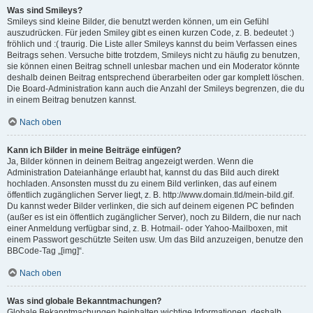
Was sind Smileys?
Smileys sind kleine Bilder, die benutzt werden können, um ein Gefühl
auszudrücken. Für jeden Smiley gibt es einen kurzen Code, z. B. bedeutet :)
fröhlich und :( traurig. Die Liste aller Smileys kannst du beim Verfassen eines
Beitrags sehen. Versuche bitte trotzdem, Smileys nicht zu häufig zu benutzen,
sie können einen Beitrag schnell unlesbar machen und ein Moderator könnte
deshalb deinen Beitrag entsprechend überarbeiten oder gar komplett löschen.
Die Board-Administration kann auch die Anzahl der Smileys begrenzen, die du
in einem Beitrag benutzen kannst.
Nach oben
Kann ich Bilder in meine Beiträge einfügen?
Ja, Bilder können in deinem Beitrag angezeigt werden. Wenn die
Administration Dateianhänge erlaubt hat, kannst du das Bild auch direkt
hochladen. Ansonsten musst du zu einem Bild verlinken, das auf einem
öffentlich zugänglichen Server liegt, z. B. http://www.domain.tld/mein-bild.gif.
Du kannst weder Bilder verlinken, die sich auf deinem eigenen PC befinden
(außer es ist ein öffentlich zugänglicher Server), noch zu Bildern, die nur nach
einer Anmeldung verfügbar sind, z. B. Hotmail- oder Yahoo-Mailboxen, mit
einem Passwort geschützte Seiten usw. Um das Bild anzuzeigen, benutze den
BBCode-Tag „[img]“.
Nach oben
Was sind globale Bekanntmachungen?
Globale Bekanntmachungen beinhalten wichtige Informationen, deshalb