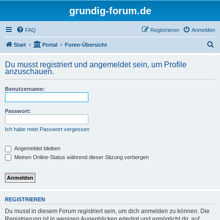
grundig-forum.de
FAQ
Registrieren
Anmelden
S
Start
Portal
Foren-Übersicht
u
Du musst registriert und angemeldet sein, um Profile
c
anzuschauen.
h
Benutzername:
e
Passwort:
Ich habe mein Passwort vergessen
Angemeldet bleiben
Meinen Online-Status während dieser Sitzung verbergen
REGISTRIEREN
Du musst in diesem Forum registriert sein, um dich anmelden zu können. Die
Registrierung ist in wenigen Augenblicken erledigt und ermöglicht dir, auf