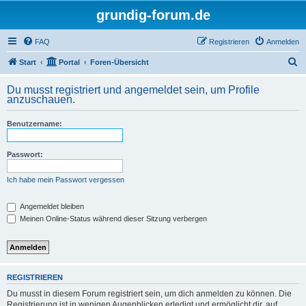
grundig-forum.de
FAQ
Registrieren
Anmelden
S
Start
Portal
Foren-Übersicht
u
Du musst registriert und angemeldet sein, um Profile
c
anzuschauen.
h
Benutzername:
e
Passwort:
Ich habe mein Passwort vergessen
Angemeldet bleiben
Meinen Online-Status während dieser Sitzung verbergen
REGISTRIEREN
Du musst in diesem Forum registriert sein, um dich anmelden zu können. Die
Registrierung ist in wenigen Augenblicken erledigt und ermöglicht dir, auf