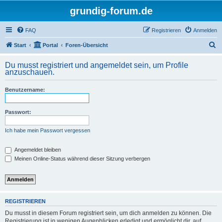
grundig-forum.de
FAQ
Registrieren
Anmelden
S
Start
Portal
Foren-Übersicht
u
Du musst registriert und angemeldet sein, um Profile
c
anzuschauen.
h
Benutzername:
e
Passwort:
Ich habe mein Passwort vergessen
Angemeldet bleiben
Meinen Online-Status während dieser Sitzung verbergen
REGISTRIEREN
Du musst in diesem Forum registriert sein, um dich anmelden zu können. Die
Registrierung ist in wenigen Augenblicken erledigt und ermöglicht dir, auf