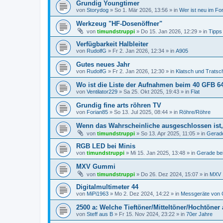
Grundig Youngtimer
von
Storydog
»
So 1. Mär 2026, 13:56
» in
Wer ist neu im F
Werkzeug "HF-Dosenöffner"
von
timundstruppi
»
Do 15. Jan 2026, 12:29
» in
Tipps 
Verfügbarkeit Halbleiter
von
RudolfG
»
Fr 2. Jan 2026, 12:34
» in
A905
Gutes neues Jahr
von
RudolfG
»
Fr 2. Jan 2026, 12:30
» in
Klatsch und Tratsc
Wo ist die Liste der Aufnahmen beim 40 GFB 6
von
Ventilator229
»
Sa 25. Okt 2025, 19:43
» in
Flat
Grundig fine arts röhren TV
von
Forian85
»
So 13. Jul 2025, 08:44
» in
Röhre/Röhre
Wenn das Wahrscheinliche ausgeschlossen ist,
von
timundstruppi
»
So 13. Apr 2025, 11:05
» in
Gerade
RGB LED bei Minis
von
timundstruppi
»
Mi 15. Jan 2025, 13:48
» in
Gerade bei
MXV Gummi
von
timundstruppi
»
Do 26. Dez 2024, 15:07
» in
MXV 
Digitalmultimeter 44
von
MiPi1963
»
Mo 2. Dez 2024, 14:22
» in
Messgeräte von 
2500 a: Welche Tieftöner/Mitteltöner/Hochtöne
von
Steff aus B
»
Fr 15. Nov 2024, 23:22
» in
70er Jahre