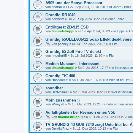
A905 und der Sanyo Processor
von
doersol
»
Fr 27. Sep 2024, 12:10
» in
90er Jahre (1990 -
Grundig RR1040
von
northeim
»
Do 26. Sep 2024, 15:23
» in
80er Jahre
Entlötgerät ZD-915 ESD
von
timundstruppi
»
Fr 19. Apr 2024, 08:03
» in
Tipps & Tri
Grundig 65OLED936/12 Soap Effekt deaktiviere
von
peekey
»
Mi 14. Feb 2024, 20:02
» in
Flat
Grundig 65 Zoll Fire TV defekt
von
rmueller95
»
So 16. Jul 2023, 11:20
» in
Flat
Medien Museum - Interessant
von
timundstruppi
»
So 9. Jul 2023, 17:47
» in
Interessante
Grundig TK1400
von
Honda0905
»
Sa 1. Jul 2023, 16:46
» in
Wer ist neu im 
soundbar
von
DerMosi412
»
Mo 1. Mai 2023, 16:28
» in
Wer ist neu im
Moin zusammen ;)
von
Winny28
»
Mi 15. Mär 2023, 12:21
» in
Wer ist neu im F
Auffälligkeiten bei Revision eines V5k
von
timundstruppi
»
Sa 18. Feb 2023, 20:39
» in
V500
TV GRUNDIG 43 GUB 7240 zeigt Untertitel bei Au
von
DerAlteFritz
»
So 11. Dez 2022, 10:13
» in
Flat