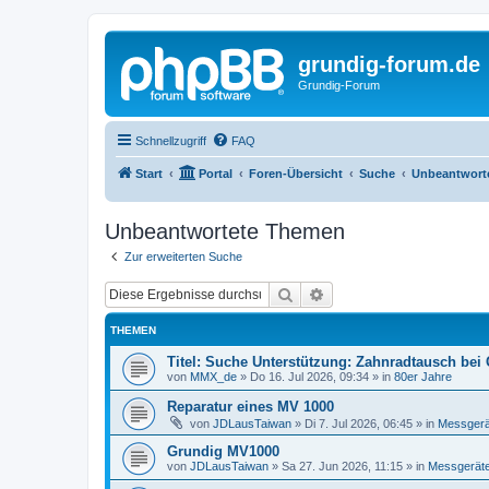
grundig-forum.de
Grundig-Forum
Schnellzugriff
FAQ
Start
Portal
Foren-Übersicht
Suche
Unbeantwort
Unbeantwortete Themen
Zur erweiterten Suche
Suche
Erweiterte Suche
THEMEN
Titel: Suche Unterstützung: Zahnradtausch bei
von
MMX_de
»
Do 16. Jul 2026, 09:34
» in
80er Jahre
Reparatur eines MV 1000
von
JDLausTaiwan
»
Di 7. Jul 2026, 06:45
» in
Messgerä
Grundig MV1000
von
JDLausTaiwan
»
Sa 27. Jun 2026, 11:15
» in
Messgeräte