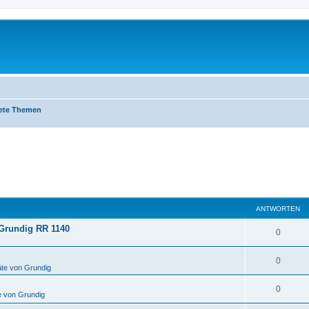
ete Themen
ANTWORTEN
 Grundig RR 1140
A
0
n
A
0
t
te von Grundig
n
w
A
0
 von Grundig
t
o
n