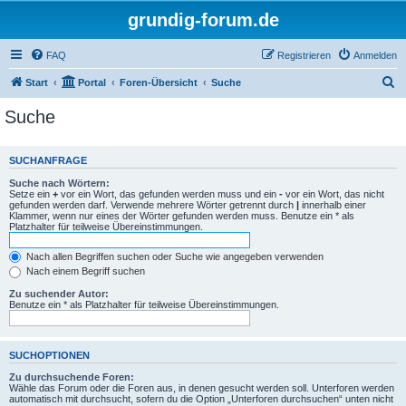
grundig-forum.de
FAQ
Registrieren
Anmelden
S
Start
Portal
Foren-Übersicht
Suche
u
Suche
c
h
SUCHANFRAGE
e
Suche nach Wörtern:
Setze ein
+
vor ein Wort, das gefunden werden muss und ein
-
vor ein Wort, das nicht
gefunden werden darf. Verwende mehrere Wörter getrennt durch
|
innerhalb einer
Klammer, wenn nur eines der Wörter gefunden werden muss. Benutze ein * als
Platzhalter für teilweise Übereinstimmungen.
Nach allen Begriffen suchen oder Suche wie angegeben verwenden
Nach einem Begriff suchen
Zu suchender Autor:
Benutze ein * als Platzhalter für teilweise Übereinstimmungen.
SUCHOPTIONEN
Zu durchsuchende Foren:
Wähle das Forum oder die Foren aus, in denen gesucht werden soll. Unterforen werden
automatisch mit durchsucht, sofern du die Option „Unterforen durchsuchen“ unten nicht