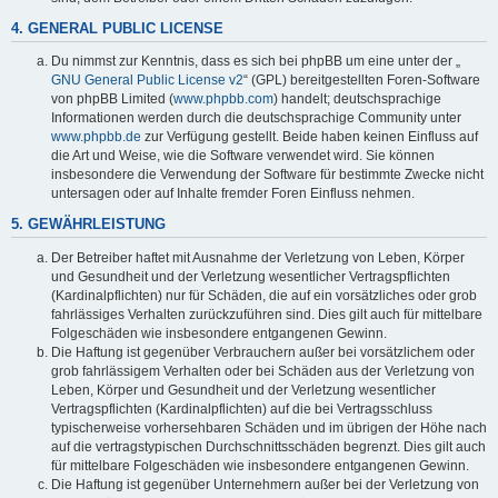
4. GENERAL PUBLIC LICENSE
Du nimmst zur Kenntnis, dass es sich bei phpBB um eine unter der „
GNU General Public License v2
“ (GPL) bereitgestellten Foren-Software
von phpBB Limited (
www.phpbb.com
) handelt; deutschsprachige
Informationen werden durch die deutschsprachige Community unter
www.phpbb.de
zur Verfügung gestellt. Beide haben keinen Einfluss auf
die Art und Weise, wie die Software verwendet wird. Sie können
insbesondere die Verwendung der Software für bestimmte Zwecke nicht
untersagen oder auf Inhalte fremder Foren Einfluss nehmen.
5. GEWÄHRLEISTUNG
Der Betreiber haftet mit Ausnahme der Verletzung von Leben, Körper
und Gesundheit und der Verletzung wesentlicher Vertragspflichten
(Kardinalpflichten) nur für Schäden, die auf ein vorsätzliches oder grob
fahrlässiges Verhalten zurückzuführen sind. Dies gilt auch für mittelbare
Folgeschäden wie insbesondere entgangenen Gewinn.
Die Haftung ist gegenüber Verbrauchern außer bei vorsätzlichem oder
grob fahrlässigem Verhalten oder bei Schäden aus der Verletzung von
Leben, Körper und Gesundheit und der Verletzung wesentlicher
Vertragspflichten (Kardinalpflichten) auf die bei Vertragsschluss
typischerweise vorhersehbaren Schäden und im übrigen der Höhe nach
auf die vertragstypischen Durchschnittsschäden begrenzt. Dies gilt auch
für mittelbare Folgeschäden wie insbesondere entgangenen Gewinn.
Die Haftung ist gegenüber Unternehmern außer bei der Verletzung von