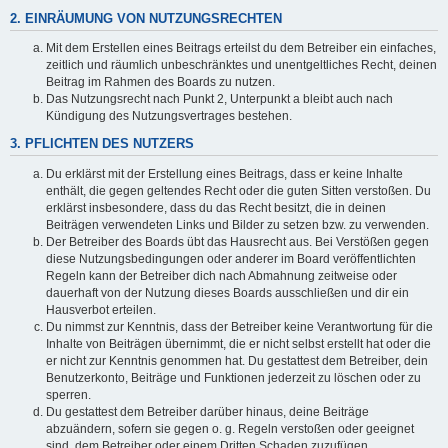
2. EINRÄUMUNG VON NUTZUNGSRECHTEN
Mit dem Erstellen eines Beitrags erteilst du dem Betreiber ein einfaches,
zeitlich und räumlich unbeschränktes und unentgeltliches Recht, deinen
Beitrag im Rahmen des Boards zu nutzen.
Das Nutzungsrecht nach Punkt 2, Unterpunkt a bleibt auch nach
Kündigung des Nutzungsvertrages bestehen.
3. PFLICHTEN DES NUTZERS
Du erklärst mit der Erstellung eines Beitrags, dass er keine Inhalte
enthält, die gegen geltendes Recht oder die guten Sitten verstoßen. Du
erklärst insbesondere, dass du das Recht besitzt, die in deinen
Beiträgen verwendeten Links und Bilder zu setzen bzw. zu verwenden.
Der Betreiber des Boards übt das Hausrecht aus. Bei Verstößen gegen
diese Nutzungsbedingungen oder anderer im Board veröffentlichten
Regeln kann der Betreiber dich nach Abmahnung zeitweise oder
dauerhaft von der Nutzung dieses Boards ausschließen und dir ein
Hausverbot erteilen.
Du nimmst zur Kenntnis, dass der Betreiber keine Verantwortung für die
Inhalte von Beiträgen übernimmt, die er nicht selbst erstellt hat oder die
er nicht zur Kenntnis genommen hat. Du gestattest dem Betreiber, dein
Benutzerkonto, Beiträge und Funktionen jederzeit zu löschen oder zu
sperren.
Du gestattest dem Betreiber darüber hinaus, deine Beiträge
abzuändern, sofern sie gegen o. g. Regeln verstoßen oder geeignet
sind, dem Betreiber oder einem Dritten Schaden zuzufügen.