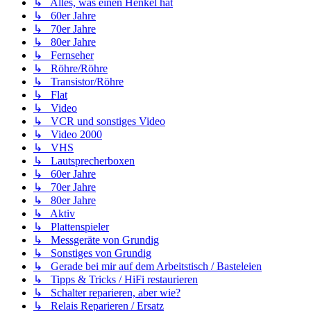
↳ Alles, was einen Henkel hat
↳ 60er Jahre
↳ 70er Jahre
↳ 80er Jahre
↳ Fernseher
↳ Röhre/Röhre
↳ Transistor/Röhre
↳ Flat
↳ Video
↳ VCR und sonstiges Video
↳ Video 2000
↳ VHS
↳ Lautsprecherboxen
↳ 60er Jahre
↳ 70er Jahre
↳ 80er Jahre
↳ Aktiv
↳ Plattenspieler
↳ Messgeräte von Grundig
↳ Sonstiges von Grundig
↳ Gerade bei mir auf dem Arbeitstisch / Basteleien
↳ Tipps & Tricks / HiFi restaurieren
↳ Schalter reparieren, aber wie?
↳ Relais Reparieren / Ersatz