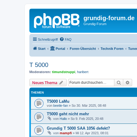
grundig-forum.de
Grundig-Forum
Schnellzugriff
FAQ
Start
Portal
Foren-Übersicht
Technik Foren
Tune
T 5000
Moderatoren:
timundstruppi
,
haribert
Suche
Erw
Neues Thema
THEMEN
T5000 LaMu
von
beetle-fan
»
So 30. Mär 2025, 08:48
T5000 geht nicht mehr
von
Hallo
»
So 9. Feb 2025, 20:48
Grundig T 5000 SAA 1056 defekt?
von
mampfi
»
Mi 12. Apr 2023, 08:01