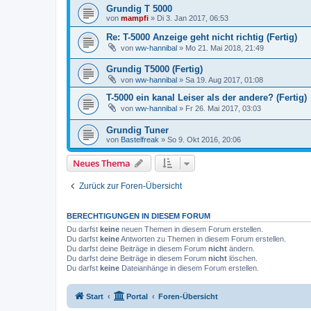
Grundig T 5000
von
mampfi
»
Di 3. Jan 2017, 06:53
Re: T-5000 Anzeige geht nicht richtig (Fertig)
von
ww-hannibal
»
Mo 21. Mai 2018, 21:49
Grundig T5000 (Fertig)
von
ww-hannibal
»
Sa 19. Aug 2017, 01:08
T-5000 ein kanal Leiser als der andere? (Fertig)
von
ww-hannibal
»
Fr 26. Mai 2017, 03:03
Grundig Tuner
von
Bastelfreak
»
So 9. Okt 2016, 20:06
Neues Thema
Zurück zur Foren-Übersicht
BERECHTIGUNGEN IN DIESEM FORUM
Du darfst
keine
neuen Themen in diesem Forum erstellen.
Du darfst
keine
Antworten zu Themen in diesem Forum erstellen.
Du darfst deine Beiträge in diesem Forum
nicht
ändern.
Du darfst deine Beiträge in diesem Forum
nicht
löschen.
Du darfst
keine
Dateianhänge in diesem Forum erstellen.
Start
Portal
Foren-Übersicht