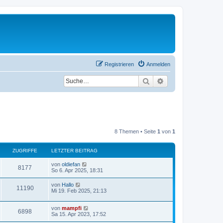
Registrieren
Anmelden
Suche
Erweiterte Suche
8 Themen • Seite
1
von
1
ZUGRIFFE
LETZTER BEITRAG
L
von
oldiefan
Z
8177
e
So 6. Apr 2025, 18:31
t
u
z
L
von
Hallo
Z
11190
t
e
Mi 19. Feb 2025, 21:13
g
e
t
r
u
z
r
B
L
von
mampfi
t
Z
6898
e
g
e
Sa 15. Apr 2023, 17:52
e
i
i
t
r