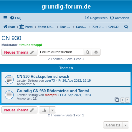
grundig-forum.de
FAQ
Registrieren
Anmelden
S
Start
Portal
Foren-Übersicht
Technik Foren
Cassettenrecorder, Cassettendecks
70er Jahre
CN 930
u
CN 930
c
Moderator:
timundstruppi
h
Suche
Erweiterte Suche
Neues Thema
e
2 Themen • Seite
1
von
1
Themen
CN 930 Rückspulen schwach
Letzter Beitrag von
user73
«
Fr 26. Aug 2022, 16:19
Antworten:
5
Grundig CN 930 Rödersteine und Tantal
Letzter Beitrag von
mampfi
«
Fr 3. Sep 2021, 19:54
Antworten:
12
1
2
Neues Thema
2 Themen • Seite
1
von
1
Gehe zu