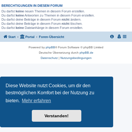
BERECHTIGUNGEN IN DIESEM FORUM
Du darfst
keine
neuen Themen in diesem Forum erstellen.
Du darfst
keine
Antworten zu Themen in diesem Forum erstellen.
Du darfst deine Beiträge in diesem Forum
nicht
ändern.
Du darfst deine Beiträge in diesem Forum
nicht
löschen.
Du darfst
keine
Dateianhänge in diesem Forum erstellen.
Start
Portal
Foren-Übersicht
Powered by
phpBB
® Forum Software © phpBB Limited
Deutsche Übersetzung durch
phpBB.de
Datenschutz
|
Nutzungsbedingungen
Diese Website nutzt Cookies, um dir den
bestmöglichen Komfort bei der Nutzung zu
bieten.
Mehr erfahren
Verstanden!