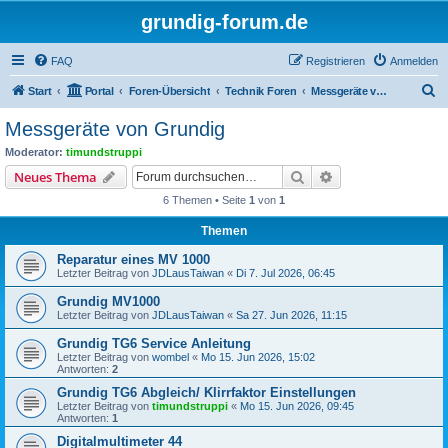
grundig-forum.de
FAQ
Registrieren
Anmelden
S
Start
Portal
Foren-Übersicht
Technik Foren
Messgeräte von Grundig
u
Messgeräte von Grundig
c
Moderator:
timundstruppi
h
Suche
Erweiterte Suche
Neues Thema
e
6 Themen • Seite
1
von
1
Themen
Reparatur eines MV 1000
Letzter Beitrag von
JDLausTaiwan
«
Di 7. Jul 2026, 06:45
Grundig MV1000
Letzter Beitrag von
JDLausTaiwan
«
Sa 27. Jun 2026, 11:15
Grundig TG6 Service Anleitung
Letzter Beitrag von
wombel
«
Mo 15. Jun 2026, 15:02
Antworten:
2
Grundig TG6 Abgleich/ Klirrfaktor Einstellungen
Letzter Beitrag von
timundstruppi
«
Mo 15. Jun 2026, 09:45
Antworten:
1
Digitalmultimeter 44