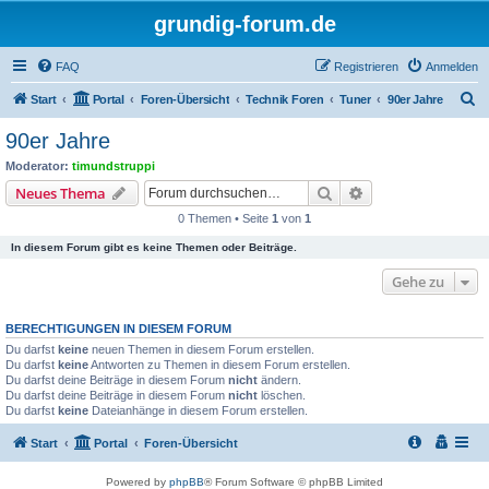
grundig-forum.de
FAQ
Registrieren
Anmelden
S
Start
Portal
Foren-Übersicht
Technik Foren
Tuner
90er Jahre
u
90er Jahre
c
Moderator:
timundstruppi
h
Suche
Erweiterte Suche
Neues Thema
e
0 Themen • Seite
1
von
1
In diesem Forum gibt es keine Themen oder Beiträge.
Gehe zu
BERECHTIGUNGEN IN DIESEM FORUM
Du darfst
keine
neuen Themen in diesem Forum erstellen.
Du darfst
keine
Antworten zu Themen in diesem Forum erstellen.
Du darfst deine Beiträge in diesem Forum
nicht
ändern.
Du darfst deine Beiträge in diesem Forum
nicht
löschen.
Du darfst
keine
Dateianhänge in diesem Forum erstellen.
Start
Portal
Foren-Übersicht
Powered by
phpBB
® Forum Software © phpBB Limited