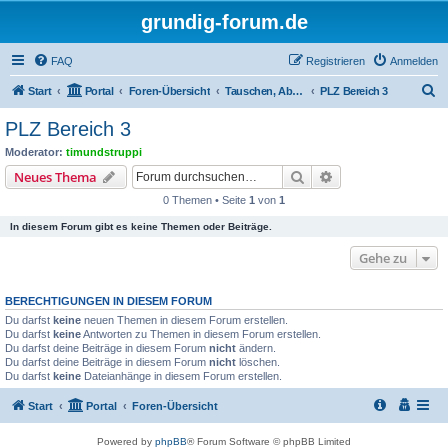
grundig-forum.de
FAQ
Registrieren
Anmelden
S
Start
Portal
Foren-Übersicht
Tauschen, Abholen, Zustellen, Treff's
PLZ Bereich 3
u
PLZ Bereich 3
c
Moderator:
timundstruppi
h
Suche
Erweiterte Suche
Neues Thema
e
0 Themen • Seite
1
von
1
In diesem Forum gibt es keine Themen oder Beiträge.
Gehe zu
BERECHTIGUNGEN IN DIESEM FORUM
Du darfst
keine
neuen Themen in diesem Forum erstellen.
Du darfst
keine
Antworten zu Themen in diesem Forum erstellen.
Du darfst deine Beiträge in diesem Forum
nicht
ändern.
Du darfst deine Beiträge in diesem Forum
nicht
löschen.
Du darfst
keine
Dateianhänge in diesem Forum erstellen.
Start
Portal
Foren-Übersicht
Powered by
phpBB
® Forum Software © phpBB Limited