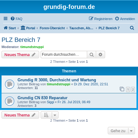
grundig-forum.de
FAQ
Registrieren
Anmelden
S
Start
Portal
Foren-Übersicht
Tauschen, Abholen, Zustellen, Treff's
PLZ Bereich 7
u
PLZ Bereich 7
c
Moderator:
timundstruppi
h
Suche
Erweiterte Suche
Neues Thema
e
2 Themen • Seite
1
von
1
Themen
Grundig R 3000, Durchsicht und Wartung
Letzter Beitrag von
timundstruppi
«
Di 29. Dez 2020, 22:51
Antworten:
11
1
2
Grundig CN 830 Reparatur
Letzter Beitrag von
Siggi
«
Fr 26. Jul 2019, 06:49
Antworten:
3
Neues Thema
2 Themen • Seite
1
von
1
Gehe zu