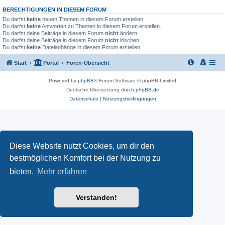
BERECHTIGUNGEN IN DIESEM FORUM
Du darfst
keine
neuen Themen in diesem Forum erstellen.
Du darfst
keine
Antworten zu Themen in diesem Forum erstellen.
Du darfst deine Beiträge in diesem Forum
nicht
ändern.
Du darfst deine Beiträge in diesem Forum
nicht
löschen.
Du darfst
keine
Dateianhänge in diesem Forum erstellen.
Start
Portal
Foren-Übersicht
Powered by
phpBB
® Forum Software © phpBB Limited
Deutsche Übersetzung durch
phpBB.de
Datenschutz
|
Nutzungsbedingungen
Diese Website nutzt Cookies, um dir den
bestmöglichen Komfort bei der Nutzung zu
bieten.
Mehr erfahren
Verstanden!