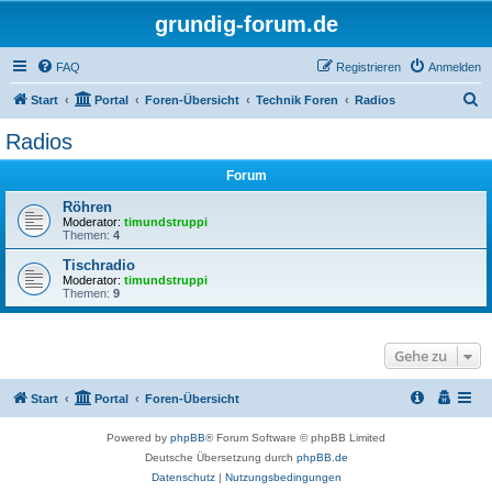
grundig-forum.de
FAQ
Registrieren
Anmelden
S
Start
Portal
Foren-Übersicht
Technik Foren
Radios
u
Radios
c
Forum
h
e
Röhren
Moderator:
timundstruppi
Themen:
4
Tischradio
Moderator:
timundstruppi
Themen:
9
Gehe zu
Start
Portal
Foren-Übersicht
Powered by
phpBB
® Forum Software © phpBB Limited
Deutsche Übersetzung durch
phpBB.de
Datenschutz
|
Nutzungsbedingungen