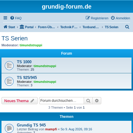
grundig-forum.de
FAQ
Registrieren
Anmelden
S
Start
Portal
Foren-Übersicht
Technik Foren
Tonbandgeräte
TS Serien
u
TS Serien
c
Moderator:
timundstruppi
h
Forum
e
TS 1000
Moderator:
timundstruppi
Themen:
25
TS 925/945
Moderator:
timundstruppi
Themen:
3
Suche
Erweiterte Suche
Neues Thema
3 Themen • Seite
1
von
1
Themen
Grundig TS 945
Letzter Beitrag von
mampfi
«
So 9. Aug 2026, 09:16
Antworten:
7