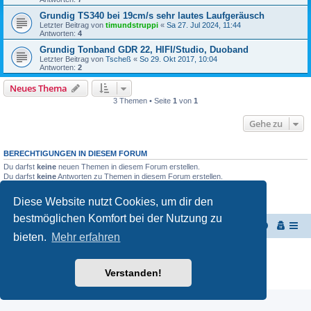
Grundig TS340 bei 19cm/s sehr lautes Laufgeräusch
Letzter Beitrag von
timundstruppi
«
Sa 27. Jul 2024, 11:44
Antworten:
4
Grundig Tonband GDR 22, HIFI/Studio, Duoband
Letzter Beitrag von
Tscheß
«
So 29. Okt 2017, 10:04
Antworten:
2
Neues Thema
3 Themen • Seite
1
von
1
Gehe zu
BERECHTIGUNGEN IN DIESEM FORUM
Du darfst
keine
neuen Themen in diesem Forum erstellen.
Du darfst
keine
Antworten zu Themen in diesem Forum erstellen.
Du darfst deine Beiträge in diesem Forum
nicht
ändern.
Du darfst deine Beiträge in diesem Forum
nicht
löschen.
Diese Website nutzt Cookies, um dir den
Du darfst
keine
Dateianhänge in diesem Forum erstellen.
bestmöglichen Komfort bei der Nutzung zu
Start
Portal
Foren-Übersicht
bieten.
Mehr erfahren
Powered by
phpBB
® Forum Software © phpBB Limited
Deutsche Übersetzung durch
phpBB.de
Verstanden!
Datenschutz
|
Nutzungsbedingungen