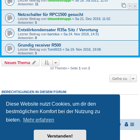
Letzter Beitrag von
timundstruppi
«
So 18. Jul 2021, 11:07
Antworten:
11
1
2
Netzschalter für RPC1500 gesucht
Letzter Beitrag von
timundstruppi
«
Sa 21. Dez 2019, 11:02
Antworten:
5
Entstörkondensator R35a Sitz / Verortung
Letzter Beitrag von
bartolus
«
Sa 24. Nov 2018, 14:31
Antworten:
8
Grundig receiver R500
Letzter Beitrag von
Tom0015
«
Sa 19. Nov 2016, 19:06
Antworten:
5
Neues Thema
10 Themen • Seite
1
von
1
Gehe zu
BERECHTIGUNGEN IN DIESEM FORUM
Du darfst
keine
neuen Themen in diesem Forum erstellen.
Du darfst
keine
Antworten zu Themen in diesem Forum erstellen.
Diese Website nutzt Cookies, um dir den
Du darfst deine Beiträge in diesem Forum
nicht
ändern.
bestmöglichen Komfort bei der Nutzung zu
Du darfst deine Beiträge in diesem Forum
nicht
löschen.
Du darfst
keine
Dateianhänge in diesem Forum erstellen.
bieten.
Mehr erfahren
Start
Portal
Foren-Übersicht
Verstanden!
Powered by
phpBB
® Forum Software © phpBB Limited