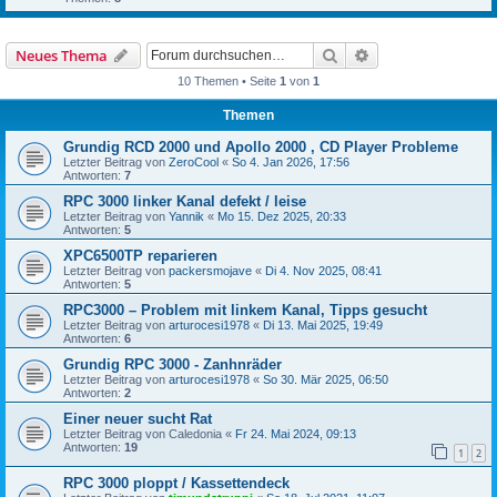
Suche
Erweiterte Suche
Neues Thema
10 Themen • Seite
1
von
1
Themen
Grundig RCD 2000 und Apollo 2000 , CD Player Probleme
Letzter Beitrag von
ZeroCool
«
So 4. Jan 2026, 17:56
Antworten:
7
RPC 3000 linker Kanal defekt / leise
Letzter Beitrag von
Yannik
«
Mo 15. Dez 2025, 20:33
Antworten:
5
XPC6500TP reparieren
Letzter Beitrag von
packersmojave
«
Di 4. Nov 2025, 08:41
Antworten:
5
RPC3000 – Problem mit linkem Kanal, Tipps gesucht
Letzter Beitrag von
arturocesi1978
«
Di 13. Mai 2025, 19:49
Antworten:
6
Grundig RPC 3000 - Zanhnräder
Letzter Beitrag von
arturocesi1978
«
So 30. Mär 2025, 06:50
Antworten:
2
Einer neuer sucht Rat
Letzter Beitrag von
Caledonia
«
Fr 24. Mai 2024, 09:13
Antworten:
19
1
2
RPC 3000 ploppt / Kassettendeck