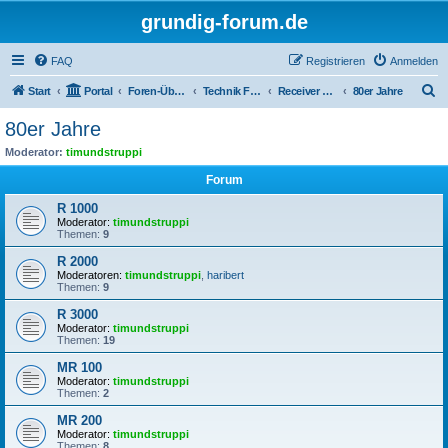
grundig-forum.de
FAQ
Registrieren
Anmelden
S
Start
Portal
Foren-Übersicht
Technik Foren
Receiver Kompaktanlagen
80er Jahre
u
80er Jahre
c
Moderator:
timundstruppi
h
Forum
e
R 1000
Moderator:
timundstruppi
Themen:
9
R 2000
Moderatoren:
timundstruppi
,
haribert
Themen:
9
R 3000
Moderator:
timundstruppi
Themen:
19
MR 100
Moderator:
timundstruppi
Themen:
2
MR 200
Moderator:
timundstruppi
Themen:
8