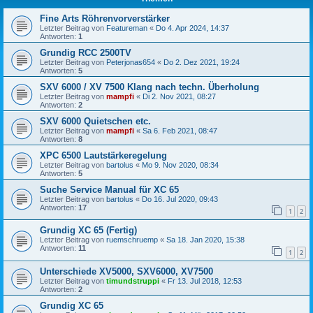
Fine Arts Röhrenvorverstärker
Letzter Beitrag von
Featureman
«
Do 4. Apr 2024, 14:37
Antworten:
1
Grundig RCC 2500TV
Letzter Beitrag von
Peterjonas654
«
Do 2. Dez 2021, 19:24
Antworten:
5
SXV 6000 / XV 7500 Klang nach techn. Überholung
Letzter Beitrag von
mampfi
«
Di 2. Nov 2021, 08:27
Antworten:
2
SXV 6000 Quietschen etc.
Letzter Beitrag von
mampfi
«
Sa 6. Feb 2021, 08:47
Antworten:
8
XPC 6500 Lautstärkeregelung
Letzter Beitrag von
bartolus
«
Mo 9. Nov 2020, 08:34
Antworten:
5
Suche Service Manual für XC 65
Letzter Beitrag von
bartolus
«
Do 16. Jul 2020, 09:43
Antworten:
17
1
2
Grundig XC 65 (Fertig)
Letzter Beitrag von
ruemschruemp
«
Sa 18. Jan 2020, 15:38
Antworten:
11
1
2
Unterschiede XV5000, SXV6000, XV7500
Letzter Beitrag von
timundstruppi
«
Fr 13. Jul 2018, 12:53
Antworten:
2
Grundig XC 65