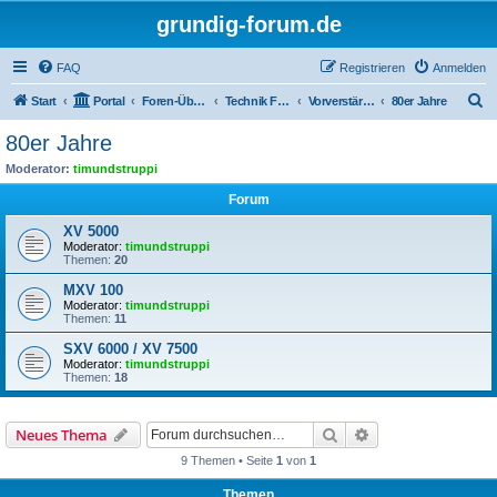
grundig-forum.de
FAQ
Registrieren
Anmelden
S
Start
Portal
Foren-Übersicht
Technik Foren
Vorverstärker, Preceiver
80er Jahre
u
80er Jahre
c
Moderator:
timundstruppi
h
Forum
e
XV 5000
Moderator:
timundstruppi
Themen:
20
MXV 100
Moderator:
timundstruppi
Themen:
11
SXV 6000 / XV 7500
Moderator:
timundstruppi
Themen:
18
Suche
Erweiterte Suche
Neues Thema
9 Themen • Seite
1
von
1
Themen