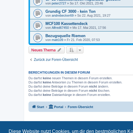
von
peter2727
»
So 17. Okt 2021, 23:46
Grundig CF 3000 - kein Ton
von
andrebecker69
»
So 22. Aug 2021, 19:27
MCF100 Kassettendeck
von
Alfred67450
»
Mo 17. Mai 2021, 17:56
Bezugsquelle Riemen
von
matt109
»
Fr 21. Feb 2020, 07:53
Neues Thema
Zurück zur Foren-Übersicht
BERECHTIGUNGEN IN DIESEM FORUM
Du darfst
keine
neuen Themen in diesem Forum erstellen.
Du darfst
keine
Antworten zu Themen in diesem Forum erstellen.
Du darfst deine Beiträge in diesem Forum
nicht
ändern.
Du darfst deine Beiträge in diesem Forum
nicht
löschen.
Du darfst
keine
Dateianhänge in diesem Forum erstellen.
Start
Portal
Foren-Übersicht
Diese Website nutzt Cookies, um dir den bestmöglichen Ko