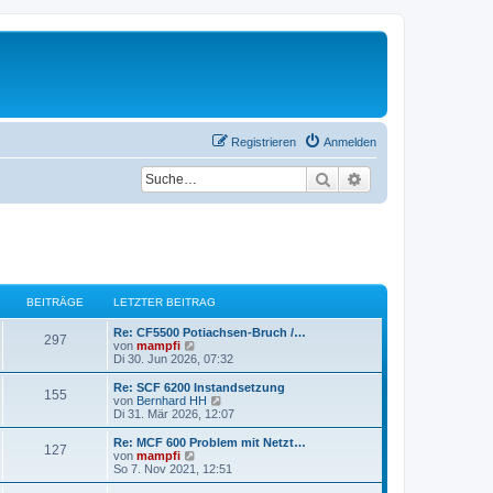
Registrieren
Anmelden
Suche
Erweiterte Suche
BEITRÄGE
LETZTER BEITRAG
L
Re: CF5500 Potiachsen-Bruch /…
B
297
e
N
von
mampfi
t
e
Di 30. Jun 2026, 07:32
e
z
u
t
e
L
Re: SCF 6200 Instandsetzung
B
155
i
e
s
e
N
von
Bernhard HH
r
t
t
e
Di 31. Mär 2026, 12:07
e
t
B
e
z
u
e
r
t
e
L
Re: MCF 600 Problem mit Netzt…
B
127
i
i
B
r
e
s
e
N
von
mampfi
t
e
r
t
t
e
So 7. Nov 2021, 12:51
e
r
i
t
B
e
ä
z
u
a
t
e
r