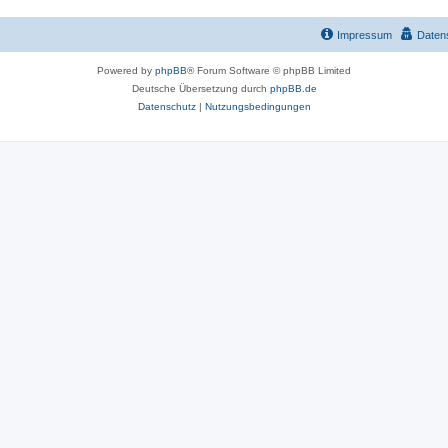
n
e
Impressum
Daten
n
Powered by
phpBB
® Forum Software © phpBB Limited
Deutsche Übersetzung durch
phpBB.de
Datenschutz
|
Nutzungsbedingungen