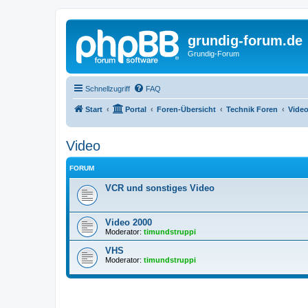
grundig-forum.de
Grundig-Forum
Schnellzugriff
FAQ
Start
Portal
Foren-Übersicht
Technik Foren
Vide
Video
FORUM
VCR und sonstiges Video
Video 2000
Moderator:
timundstruppi
VHS
Moderator:
timundstruppi