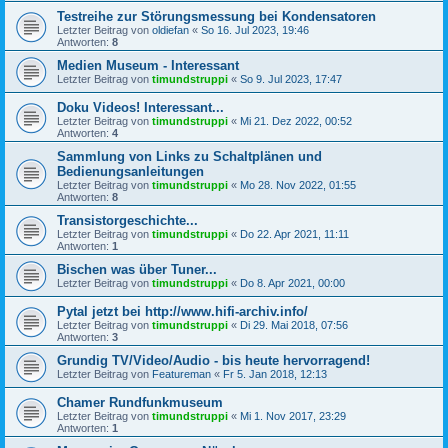
Testreihe zur Störungsmessung bei Kondensatoren
Letzter Beitrag von
oldiefan
«
So 16. Jul 2023, 19:46
Antworten:
8
Medien Museum - Interessant
Letzter Beitrag von
timundstruppi
«
So 9. Jul 2023, 17:47
Doku Videos! Interessant...
Letzter Beitrag von
timundstruppi
«
Mi 21. Dez 2022, 00:52
Antworten:
4
Sammlung von Links zu Schaltplänen und
Bedienungsanleitungen
Letzter Beitrag von
timundstruppi
«
Mo 28. Nov 2022, 01:55
Antworten:
8
Transistorgeschichte...
Letzter Beitrag von
timundstruppi
«
Do 22. Apr 2021, 11:11
Antworten:
1
Bischen was über Tuner...
Letzter Beitrag von
timundstruppi
«
Do 8. Apr 2021, 00:00
Pytal jetzt bei http://www.hifi-archiv.info/
Letzter Beitrag von
timundstruppi
«
Di 29. Mai 2018, 07:56
Antworten:
3
Grundig TV/Video/Audio - bis heute hervorragend!
Letzter Beitrag von
Featureman
«
Fr 5. Jan 2018, 12:13
Chamer Rundfunkmuseum
Letzter Beitrag von
timundstruppi
«
Mi 1. Nov 2017, 23:29
Antworten:
1