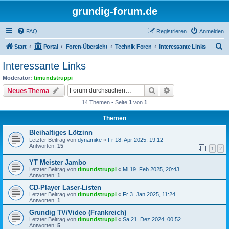
grundig-forum.de
FAQ
Registrieren
Anmelden
S
Start
Portal
Foren-Übersicht
Technik Foren
Interessante Links
u
Interessante Links
c
Moderator:
timundstruppi
h
Suche
Erweiterte Suche
Neues Thema
e
14 Themen • Seite
1
von
1
Themen
Bleihaltiges Lötzinn
Letzter Beitrag von
dynamike
«
Fr 18. Apr 2025, 19:12
Antworten:
15
1
2
YT Meister Jambo
Letzter Beitrag von
timundstruppi
«
Mi 19. Feb 2025, 20:43
Antworten:
1
CD-Player Laser-Listen
Letzter Beitrag von
timundstruppi
«
Fr 3. Jan 2025, 11:24
Antworten:
1
Grundig TV/Video (Frankreich)
Letzter Beitrag von
timundstruppi
«
Sa 21. Dez 2024, 00:52
Antworten:
5