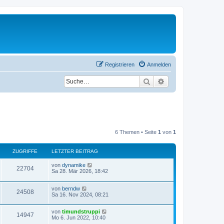
Registrieren
Anmelden
Suche
Erweiterte Suche
6 Themen • Seite
1
von
1
ZUGRIFFE
LETZTER BEITRAG
L
von
dynamike
Z
22704
e
Sa 28. Mär 2026, 18:42
t
u
z
L
von
berndw
t
Z
24508
g
e
Sa 16. Nov 2024, 08:21
e
t
r
u
z
r
B
L
von
timundstruppi
t
e
Z
14947
g
e
Mo 6. Jun 2022, 10:40
e
i
i
t
r