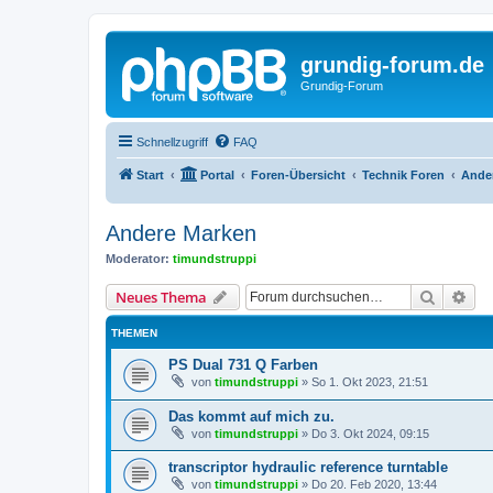
grundig-forum.de
Grundig-Forum
Schnellzugriff
FAQ
Start
Portal
Foren-Übersicht
Technik Foren
Ande
Andere Marken
Moderator:
timundstruppi
Suche
Erw
Neues Thema
THEMEN
PS Dual 731 Q Farben
von
timundstruppi
»
So 1. Okt 2023, 21:51
Das kommt auf mich zu.
von
timundstruppi
»
Do 3. Okt 2024, 09:15
transcriptor hydraulic reference turntable
von
timundstruppi
»
Do 20. Feb 2020, 13:44