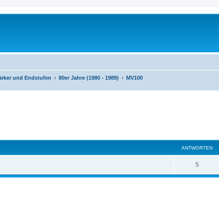
ärker und Endstufen
80er Jahre (1980 - 1989)
MV100
eiterte Suche
ANTWORTEN
A
5
n
t
w
o