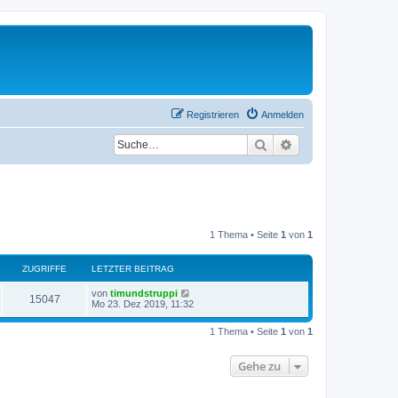
Registrieren
Anmelden
Suche
Erweiterte Suche
1 Thema • Seite
1
von
1
ZUGRIFFE
LETZTER BEITRAG
L
von
timundstruppi
Z
15047
e
Mo 23. Dez 2019, 11:32
t
u
z
1 Thema • Seite
1
von
1
t
g
e
r
Gehe zu
r
B
e
i
i