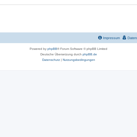
r
t
e
n
Impressum
Daten
Powered by
phpBB
® Forum Software © phpBB Limited
Deutsche Übersetzung durch
phpBB.de
Datenschutz
|
Nutzungsbedingungen