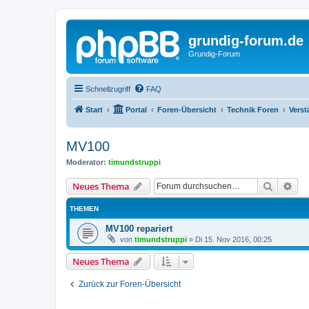
grundig-forum.de
Grundig-Forum
Schnellzugriff
FAQ
Start
Portal
Foren-Übersicht
Technik Foren
Verst
MV100
Moderator:
timundstruppi
Suche
Erw
Neues Thema
THEMEN
MV100 repariert
von
timundstruppi
»
Di 15. Nov 2016, 00:25
Neues Thema
Zurück zur Foren-Übersicht