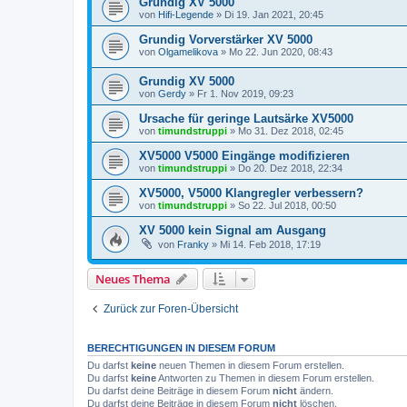
Grundig XV 5000
von
Hifi-Legende
»
Di 19. Jan 2021, 20:45
Grundig Vorverstärker XV 5000
von
Olgamelikova
»
Mo 22. Jun 2020, 08:43
Grundig XV 5000
von
Gerdy
»
Fr 1. Nov 2019, 09:23
Ursache für geringe Lautsärke XV5000
von
timundstruppi
»
Mo 31. Dez 2018, 02:45
XV5000 V5000 Eingänge modifizieren
von
timundstruppi
»
Do 20. Dez 2018, 22:34
XV5000, V5000 Klangregler verbessern?
von
timundstruppi
»
So 22. Jul 2018, 00:50
XV 5000 kein Signal am Ausgang
von
Franky
»
Mi 14. Feb 2018, 17:19
Neues Thema
Zurück zur Foren-Übersicht
BERECHTIGUNGEN IN DIESEM FORUM
Du darfst
keine
neuen Themen in diesem Forum erstellen.
Du darfst
keine
Antworten zu Themen in diesem Forum erstellen.
Du darfst deine Beiträge in diesem Forum
nicht
ändern.
Du darfst deine Beiträge in diesem Forum
nicht
löschen.