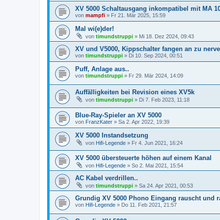
XV 5000 Schaltausgang inkompatibel mit MA 1
von
mampfi
»
Fr 21. Mär 2025, 15:59
Mal wi(e)der!
von
timundstruppi
»
Mi 18. Dez 2024, 09:43
XV und V5000, Kippschalter fangen an zu nerve
von
timundstruppi
»
Di 10. Sep 2024, 00:51
Puff, Anlage aus..
von
timundstruppi
»
Fr 29. Mär 2024, 14:09
Auffälligkeiten bei Revision eines XV5k
von
timundstruppi
»
Di 7. Feb 2023, 11:18
Blue-Ray-Spieler an XV 5000
von
FranzKater
»
Sa 2. Apr 2022, 19:39
XV 5000 Instandsetzung
von
Hifi-Legende
»
Fr 4. Jun 2021, 16:24
XV 5000 übersteuerte höhen auf einem Kanal
von
Hifi-Legende
»
So 2. Mai 2021, 15:54
AC Kabel verdrillen..
von
timundstruppi
»
Sa 24. Apr 2021, 00:53
Grundig XV 5000 Phono Eingang rauscht und r
von
Hifi-Legende
»
Do 11. Feb 2021, 21:57