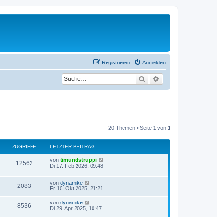
Registrieren
Anmelden
Suche
Erweiterte Suche
20 Themen • Seite
1
von
1
ZUGRIFFE
LETZTER BEITRAG
L
von
timundstruppi
Z
12562
e
Di 17. Feb 2026, 09:48
t
u
z
L
von
dynamike
t
Z
2083
g
e
Fr 10. Okt 2025, 21:21
e
t
r
u
z
r
B
L
von
dynamike
Z
8536
t
e
e
Di 29. Apr 2025, 10:47
g
e
i
i
t
r