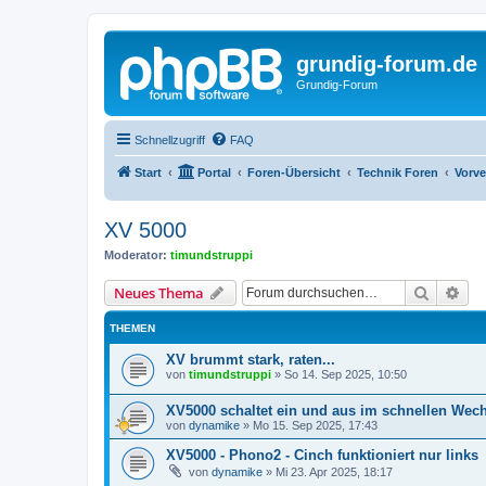
grundig-forum.de
Grundig-Forum
Schnellzugriff
FAQ
Start
Portal
Foren-Übersicht
Technik Foren
Vorve
XV 5000
Moderator:
timundstruppi
Suche
Erw
Neues Thema
THEMEN
XV brummt stark, raten...
von
timundstruppi
»
So 14. Sep 2025, 10:50
XV5000 schaltet ein und aus im schnellen Wec
von
dynamike
»
Mo 15. Sep 2025, 17:43
XV5000 - Phono2 - Cinch funktioniert nur links
von
dynamike
»
Mi 23. Apr 2025, 18:17