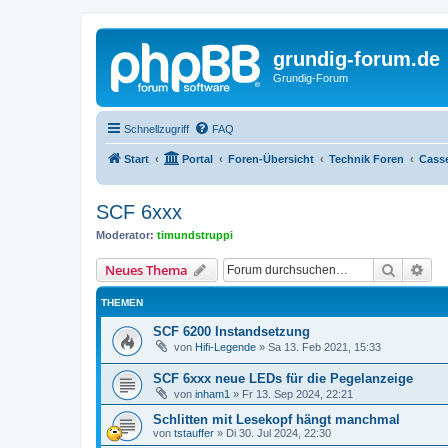
grundig-forum.de
Grundig-Forum
Schnellzugriff
FAQ
Start
Portal
Foren-Übersicht
Technik Foren
Casse
SCF 6xxx
Moderator:
timundstruppi
Suche
Erw
Neues Thema
THEMEN
SCF 6200 Instandsetzung
von
Hifi-Legende
»
Sa 13. Feb 2021, 15:33
SCF 6xxx neue LEDs für die Pegelanzeige
von
inham1
»
Fr 13. Sep 2024, 22:21
Schlitten mit Lesekopf hängt manchmal
von
tstauffer
»
Di 30. Jul 2024, 22:30