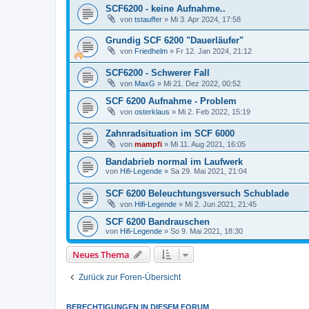
SCF6200 - keine Aufnahme..
von
tstauffer
»
Mi 3. Apr 2024, 17:58
Grundig SCF 6200 "Dauerläufer"
von
Friedhelm
»
Fr 12. Jan 2024, 21:12
SCF6200 - Schwerer Fall
von
MaxG
»
Mi 21. Dez 2022, 00:52
SCF 6200 Aufnahme - Problem
von
osterklaus
»
Mi 2. Feb 2022, 15:19
Zahnradsituation im SCF 6000
von
mampfi
»
Mi 11. Aug 2021, 16:05
Bandabrieb normal im Laufwerk
von
Hifi-Legende
»
Sa 29. Mai 2021, 21:04
SCF 6200 Beleuchtungsversuch Schublade
von
Hifi-Legende
»
Mi 2. Jun 2021, 21:45
SCF 6200 Bandrauschen
von
Hifi-Legende
»
So 9. Mai 2021, 18:30
Neues Thema
Zurück zur Foren-Übersicht
BERECHTIGUNGEN IN DIESEM FORUM