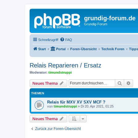
grundig-forum.de
Grundig-Forum
Schnellzugriff
FAQ
Start
Portal
Foren-Übersicht
Technik Foren
Tipps
Relais Reparieren / Ersatz
Moderator:
timundstruppi
Suche
Erw
Neues Thema
THEMEN
Relais für MXV XV SXV MCF ?
von
timundstruppi
»
Di 20. Apr 2021, 01:25
Neues Thema
Zurück zur Foren-Übersicht