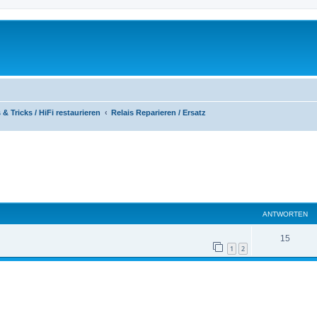
 & Tricks / HiFi restaurieren
Relais Reparieren / Ersatz
eiterte Suche
ANTWORTEN
A
15
1
2
n
t
w
o