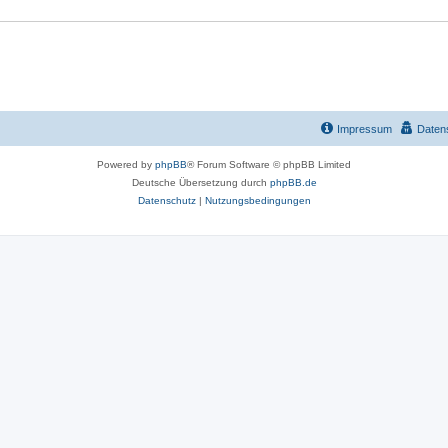
r
t
e
n
Impressum
Daten
Powered by
phpBB
® Forum Software © phpBB Limited
Deutsche Übersetzung durch
phpBB.de
Datenschutz
|
Nutzungsbedingungen