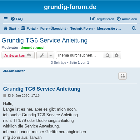
grundig-forum.de
FAQ
Registrieren
Anmelden
S
Start
Portal
Foren-Übersicht
Technik Foren
Messgeräte von Grundig
u
Grundig TG6 Service Anleitung
c
Moderator:
timundstruppi
h
Suche
Erweiterte
Antworten
e
3 Beiträge • Seite
1
von
1
JDLausTaiwan
Grundig TG6 Service Anleitung
B
Di 9. Jun 2026, 17:19
e
i
Hallo,
t
Lange ist es her, aber es gibt mich noch.
r
a
ich suche Grundig TG6 Service Anleitung
g
nicht TI 1/79 oder Bedienungsanleitung
wirklich die Service Anweisung.
ich muss eines meiner Geräte neu abgleichen
mfg John aus Taiwan