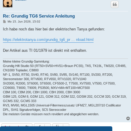
Re: Grundig TG6 Service Anleitung
B
Mo 15. Jun 2026, 15:02
e
i
Ich habe noch das hier bei der elektrischen Tanya gefunden:
t
r
a
https://elektrotanya.com/grundig_tg6_pr ... nload.html
g
Der Artikel aus TI 01/1979 ist direkt mit enthalten.
Meine kleine Grundig-Sammlung:
Grundig Hifi Studio 50 (RT50+SV50+HVS1+Braun PCS5), TK5, TK19L, TM320, CR485,
CN1000 Toplader, C8800
NF-1, SV50, RT50, SV40, RT40, SV80, SV85, SV140, RT100, SV200, RT200,
Stereomeister 300, RTV600, RTV650, RTV1020, RTV1040
SV2000, R2000, ST6000, ST6500, CF5500-2, T7500, XV7500, V7500, CF7500,
CD9000, T9000, T9009, PS3500, MXV+MA+MT100+MCF500
CBM 100, CBM 200, CBH 1000, CBH 2000, CBH 3000
GBM 125, GDM 8, GDM 121, GDM 312, GDM 322, GDSM 202, GCCM 320, GCM 319,
GCMS 332, GCMS 333
RV3, MV60, MGL1505 Universal-Filtermesszusatz UFMZ7, MGL207/10 Codificator
DPL, SV41 Signalverfolger, SC5 Stereocoder
Die meisten Geräte müssen noch revidiert und abgeglichen werden.
Antworten