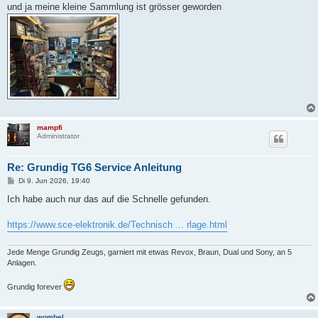
und ja meine kleine Sammlung ist grösser geworden
mampfi
Administrator
Re: Grundig TG6 Service Anleitung
B
Di 9. Jun 2026, 19:40
e
i
Ich habe auch nur das auf die Schnelle gefunden.
t
r
a
https://www.sce-elektronik.de/Technisch ... rlage.html
g
Jede Menge Grundig Zeugs, garniert mit etwas Revox, Braun, Dual und Sony, an 5
Anlagen.
Grundig forever
wombel