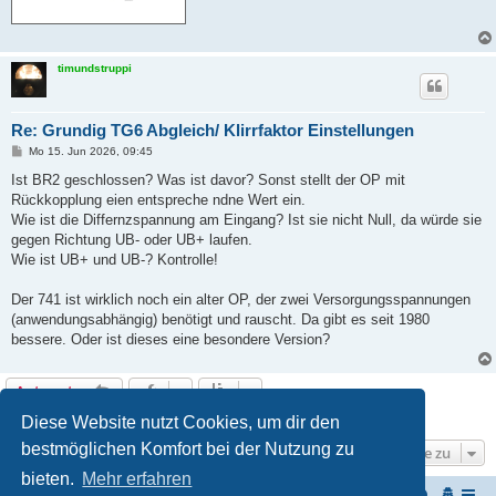
timundstruppi
Re: Grundig TG6 Abgleich/ Klirrfaktor Einstellungen
B
Mo 15. Jun 2026, 09:45
e
i
Ist BR2 geschlossen? Was ist davor? Sonst stellt der OP mit
t
Rückkopplung eien entspreche ndne Wert ein.
r
a
Wie ist die Differnzspannung am Eingang? Ist sie nicht Null, da würde sie
g
gegen Richtung UB- oder UB+ laufen.
Wie ist UB+ und UB-? Kontrolle!
Der 741 ist wirklich noch ein alter OP, der zwei Versorgungsspannungen
(anwendungsabhängig) benötigt und rauscht. Da gibt es seit 1980
bessere. Oder ist dieses eine besondere Version?
Antworten
2 Beiträge • Seite
1
von
1
Diese Website nutzt Cookies, um dir den
bestmöglichen Komfort bei der Nutzung zu
Gehe zu
bieten.
Mehr erfahren