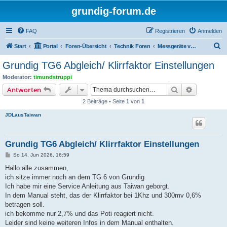
grundig-forum.de
FAQ
Registrieren
Anmelden
S
Start
Portal
Foren-Übersicht
Technik Foren
Messgeräte von Grundig
u
Grundig TG6 Abgleich/ Klirrfaktor Einstellungen
c
Moderator:
timundstruppi
h
Suche
Erweiterte
Antworten
e
2 Beiträge • Seite
1
von
1
JDLausTaiwan
Grundig TG6 Abgleich/ Klirrfaktor Einstellungen
B
So 14. Jun 2026, 16:59
e
i
Hallo alle zusammen,
t
ich sitze immer noch an dem TG 6 von Grundig
r
a
Ich habe mir eine Service Anleitung aus Taiwan geborgt.
g
In dem Manual steht, das der Klirrfaktor bei 1Khz und 300mv 0,6%
betragen soll.
ich bekomme nur 2,7% und das Poti reagiert nicht.
Leider sind keine weiteren Infos in dem Manual enthalten.