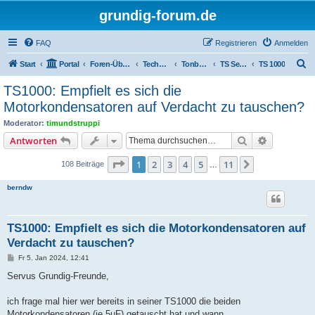
grundig-forum.de
FAQ
Registrieren
Anmelden
S
Start
Portal
Foren-Übersicht
Technik Foren
Tonbandgeräte
TS Serien
TS 1000
u
TS1000: Empfielt es sich die
c
Motorkondensatoren auf Verdacht zu tauschen?
h
Moderator:
timundstruppi
e
Suche
Erweiterte
Antworten
Seite
1
von
11
1
2
3
4
5
11
Nächste
108 Beiträge
…
berndw
TS1000: Empfielt es sich die Motorkondensatoren auf
Verdacht zu tauschen?
B
Fr 5. Jan 2024, 12:41
e
i
Servus Grundig-Freunde,
t
r
a
ich frage mal hier wer bereits in seiner TS1000 die beiden
g
Motorkondensatoren (je 5µF) getauscht hat und wann.