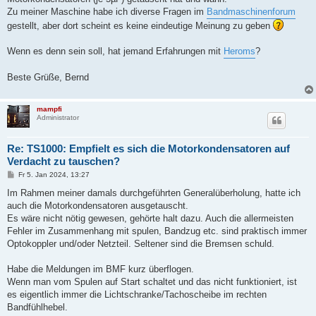
Zu meiner Maschine habe ich diverse Fragen im
Bandmaschinenforum
gestellt, aber dort scheint es keine eindeutige Meinung zu geben
Wenn es denn sein soll, hat jemand Erfahrungen mit
Heroms
?
Beste Grüße, Bernd
mampfi
Administrator
Re: TS1000: Empfielt es sich die Motorkondensatoren auf
Verdacht zu tauschen?
B
Fr 5. Jan 2024, 13:27
e
i
Im Rahmen meiner damals durchgeführten Generalüberholung, hatte ich
t
auch die Motorkondensatoren ausgetauscht.
r
a
Es wäre nicht nötig gewesen, gehörte halt dazu. Auch die allermeisten
g
Fehler im Zusammenhang mit spulen, Bandzug etc. sind praktisch immer
Optokoppler und/oder Netzteil. Seltener sind die Bremsen schuld.
Habe die Meldungen im BMF kurz überflogen.
Wenn man vom Spulen auf Start schaltet und das nicht funktioniert, ist
es eigentlich immer die Lichtschranke/Tachoscheibe im rechten
Bandfühlhebel.