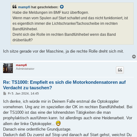
mampfi
hat geschrieben:
Habe die Meldungen im BMF kurz überflogen.
Wenn man vom Spulen auf Start schaltet und das nicht funktioniert, ist
es eigentlich immer die Lichtschranke/Tachoscheibe im rechten
Bandfühlhebel.
Dreht sich die Rolle im rechten Bandfühlhebel wenn das Band
drüberläuft?
Ich sitze gerade vor der Maschine, ja die rechte Rolle dreht sich mit.
mampfi
Administrator
Re: TS1000: Empfielt es sich die Motorkondensatoren auf
Verdacht zu tauschen?
B
Fr 5. Jan 2024, 14:45
e
i
Ich denke, ich würde mir in Deinem Falle erstmal die Optokoppler
t
vornehmen. Ung anz im speziellen der OK im rechten Bandfühlhebel. Bei
r
a
der TS1000 ist das eine der lohnendsten Tätigkeiten die man
g
prophylaktisch ausführen kann. Ist allerdings auch eine Heidenarbeit. Vor
allem der linke Optokoppler...
Danach eine ordentliche Grundjustage.
Dadurch daß Du zuerst auf Stop und danach auf Start gehst, weichst Du