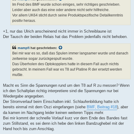
Im Fred des BMF wurde schon einiges, sehr richtiges geschrieben.
Leider aber auch das eine oder andere nicht sehr hilfreiche.
Vor allem UK64 sticht durch seine Produktspezifische Detailkenntnis
positiv heraus.
+1, nur das Ulrich anscheinend nicht immer in Schreiblaune ist
Der Tausch der beiden Relais hat das Problem jedenfalls nicht behoben.
mampfi
hat geschrieben:
Bei mir war es so, daß das Spulen immer langsamer wurde und danach
zeitweise sogar zurückgespult wurde.
Das Überholen des Optokopplers hatte in diesem Fall auch nichts
gebracht. In meinem Fall war es T8 auf Platine R der ersetzt werden
mußte.
Macht es Sinn die Spannungen rund um den T8 auf R zu messen? Wenn
ich den Schaltplan richtig interpretiere sind die Spannungen nur bei
Wiedergabe angegeben.
Der Stromverlauf beim Einschalten inkl. Schlaufenbildung hatte ich
bereits einmal mit dem Oszi eingefangen (siehe
BMF, Beitrag #18
), aber
da kamen im Nachgang leider keinen weiteren Tipps mehr.
Bei mir kommt der schnelle Vorlauf kurz vor dem Ende des Bandes fast
zum Stillstand, es sei denn ich hebe den linken Bandzughebel mit der
Hand hoch bis zum Anschlag.