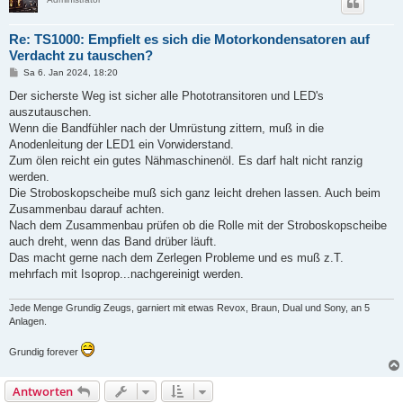
Re: TS1000: Empfielt es sich die Motorkondensatoren auf
Verdacht zu tauschen?
B
Sa 6. Jan 2024, 18:20
e
i
Der sicherste Weg ist sicher alle Phototransitoren und LED's
t
auszutauschen.
r
a
Wenn die Bandfühler nach der Umrüstung zittern, muß in die
g
Anodenleitung der LED1 ein Vorwiderstand.
Zum ölen reicht ein gutes Nähmaschinenöl. Es darf halt nicht ranzig
werden.
Die Stroboskopscheibe muß sich ganz leicht drehen lassen. Auch beim
Zusammenbau darauf achten.
Nach dem Zusammenbau prüfen ob die Rolle mit der Stroboskopscheibe
auch dreht, wenn das Band drüber läuft.
Das macht gerne nach dem Zerlegen Probleme und es muß z.T.
mehrfach mit Isoprop...nachgereinigt werden.
Jede Menge Grundig Zeugs, garniert mit etwas Revox, Braun, Dual und Sony, an 5
Anlagen.
Grundig forever
Antworten