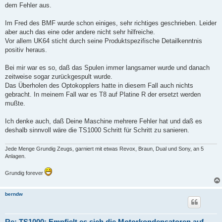
dem Fehler aus.
Im Fred des BMF wurde schon einiges, sehr richtiges geschrieben. Leider
aber auch das eine oder andere nicht sehr hilfreiche.
Vor allem UK64 sticht durch seine Produktspezifische Detailkenntnis
positiv heraus.
Bei mir war es so, daß das Spulen immer langsamer wurde und danach
zeitweise sogar zurückgespult wurde.
Das Überholen des Optokopplers hatte in diesem Fall auch nichts
gebracht. In meinem Fall war es T8 auf Platine R der ersetzt werden
mußte.
Ich denke auch, daß Deine Maschine mehrere Fehler hat und daß es
deshalb sinnvoll wäre die TS1000 Schritt für Schritt zu sanieren.
Jede Menge Grundig Zeugs, garniert mit etwas Revox, Braun, Dual und Sony, an 5
Anlagen.
Grundig forever
berndw
Re: TS1000: Empfielt es sich die Motorkondensatoren auf