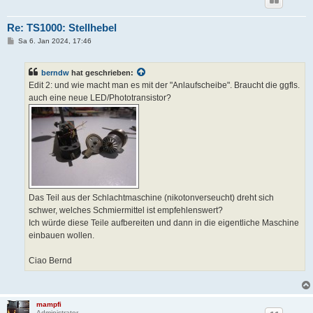
Re: TS1000: Stellhebel
B
Sa 6. Jan 2024, 17:46
e
i
t
berndw
hat geschrieben:
r
a
Edit 2: und wie macht man es mit der "Anlaufscheibe". Braucht die ggfls.
g
auch eine neue LED/Phototransistor?
Das Teil aus der Schlachtmaschine (nikotonverseucht) dreht sich
schwer, welches Schmiermittel ist empfehlenswert?
Ich würde diese Teile aufbereiten und dann in die eigentliche Maschine
einbauen wollen.
Ciao Bernd
mampfi
Administrator