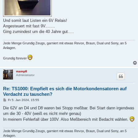
Und somit laut Listen ein 6V Relais!
Angesteuert mit fast 9V........
Ging zumindest um die 40 Jahre gut.....
Jede Menge Grundig Zeugs, garniert mit etwas Revox, Braun, Dual und Sony, an 5
Anlagen.
Grundig forever
mampfi
Administrator
Re: TS1000: Empfielt es sich die Motorkondensatoren auf
Verdacht zu tauschen?
B
Fr 5. Jan 2024, 15:55
e
i
Die 62V an D4 und D8 waren bei Stopp meßbar. Bei Start dann irgendwas
t
um die 30 - 40V (weiß es nicht mehr genau)
r
a
In meinem Fehlerfall über 100V. Also Meßbereich mit Bedacht wählen.
g
Jede Menge Grundig Zeugs, garniert mit etwas Revox, Braun, Dual und Sony, an 5
Anlagen.