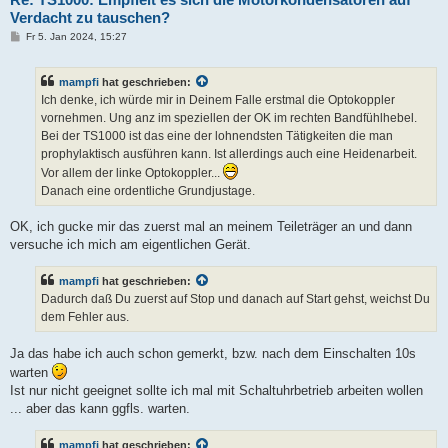
Verdacht zu tauschen?
B
Fr 5. Jan 2024, 15:27
e
i
t
mampfi
hat geschrieben:
r
a
Ich denke, ich würde mir in Deinem Falle erstmal die Optokoppler
g
vornehmen. Ung anz im speziellen der OK im rechten Bandfühlhebel.
Bei der TS1000 ist das eine der lohnendsten Tätigkeiten die man
prophylaktisch ausführen kann. Ist allerdings auch eine Heidenarbeit.
Vor allem der linke Optokoppler...
Danach eine ordentliche Grundjustage.
OK, ich gucke mir das zuerst mal an meinem Teileträger an und dann
versuche ich mich am eigentlichen Gerät.
mampfi
hat geschrieben:
Dadurch daß Du zuerst auf Stop und danach auf Start gehst, weichst Du
dem Fehler aus.
Ja das habe ich auch schon gemerkt, bzw. nach dem Einschalten 10s
warten
Ist nur nicht geeignet sollte ich mal mit Schaltuhrbetrieb arbeiten wollen
... aber das kann ggfls. warten.
mampfi
hat geschrieben: