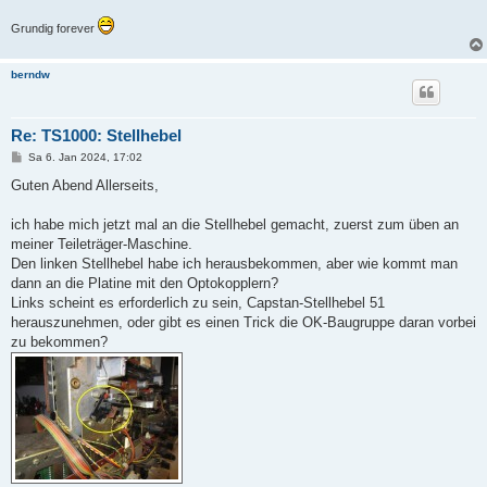
Grundig forever
berndw
Re: TS1000: Stellhebel
B
Sa 6. Jan 2024, 17:02
e
i
Guten Abend Allerseits,
t
r
a
ich habe mich jetzt mal an die Stellhebel gemacht, zuerst zum üben an
g
meiner Teileträger-Maschine.
Den linken Stellhebel habe ich herausbekommen, aber wie kommt man
dann an die Platine mit den Optokopplern?
Links scheint es erforderlich zu sein, Capstan-Stellhebel 51
herauszunehmen, oder gibt es einen Trick die OK-Baugruppe daran vorbei
zu bekommen?