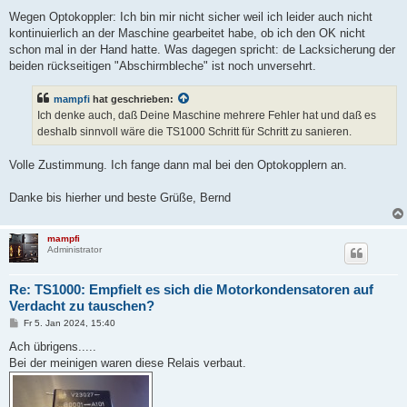
Wegen Optokoppler: Ich bin mir nicht sicher weil ich leider auch nicht
kontinuierlich an der Maschine gearbeitet habe, ob ich den OK nicht
schon mal in der Hand hatte. Was dagegen spricht: de Lacksicherung der
beiden rückseitigen "Abschirmbleche" ist noch unversehrt.
mampfi
hat geschrieben:
Ich denke auch, daß Deine Maschine mehrere Fehler hat und daß es
deshalb sinnvoll wäre die TS1000 Schritt für Schritt zu sanieren.
Volle Zustimmung. Ich fange dann mal bei den Optokopplern an.
Danke bis hierher und beste Grüße, Bernd
mampfi
Administrator
Re: TS1000: Empfielt es sich die Motorkondensatoren auf
Verdacht zu tauschen?
B
Fr 5. Jan 2024, 15:40
e
i
Ach übrigens.....
t
Bei der meinigen waren diese Relais verbaut.
r
a
g