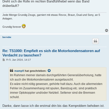
Dreht sich die Rolle im rechten Bandfühlhebel wenn das Band
drüberläuft?
Jede Menge Grundig Zeugs, garniert mit etwas Revox, Braun, Dual und Sony, an 5
Anlagen.
Grundig forever
berndw
Re: TS1000: Empfielt es sich die Motorkondensatoren auf
Verdacht zu tauschen?
B
Fr 5. Jan 2024, 14:17
e
i
t
mampfi
hat geschrieben:
r
a
Im Rahmen meiner damals durchgeführten Generalüberholung, hatte
g
ich auch die Motorkondensatoren ausgetauscht.
Es wäre nicht nötig gewesen, gehörte halt dazu. Auch die allermeisten
Fehler im Zusammenhang mit spulen, Bandzug etc. sind praktisch
immer Optokoppler und/oder Netzteil. Seltener sind die Bremsen
schuld.
Danke, dann lasse ich die erstmal drin bis das Kernproblem behoben ist.