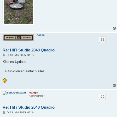
C6200
Re: HiFi Studio 2040 Quadro
B
Di 13. Mai 2025, 01:12
e
i
Kleines Update.
t
r
a
Es funktioniert einfach alles.
g
mampfi
Administrator
Re: HiFi Studio 2040 Quadro
B
Di 13. Mai 2025, 07:34
e