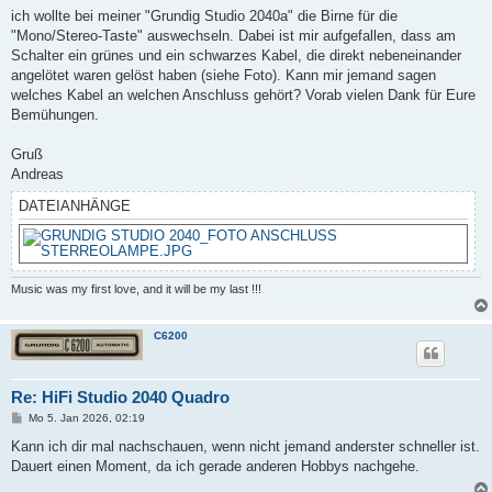
a
ich wollte bei meiner "Grundig Studio 2040a" die Birne für die
g
"Mono/Stereo-Taste" auswechseln. Dabei ist mir aufgefallen, dass am
Schalter ein grünes und ein schwarzes Kabel, die direkt nebeneinander
angelötet waren gelöst haben (siehe Foto). Kann mir jemand sagen
welches Kabel an welchen Anschluss gehört? Vorab vielen Dank für Eure
Bemühungen.
Gruß
Andreas
DATEIANHÄNGE
Music was my first love, and it will be my last !!!
C6200
Re: HiFi Studio 2040 Quadro
B
Mo 5. Jan 2026, 02:19
e
i
Kann ich dir mal nachschauen, wenn nicht jemand anderster schneller ist.
t
Dauert einen Moment, da ich gerade anderen Hobbys nachgehe.
r
a