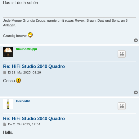
i
Das ist doch schön.....
t
r
a
g
Jede Menge Grundig Zeugs, garniert mit etwas Revox, Braun, Dual und Sony, an 5
Anlagen.
Grundig forever
timundstruppi
Re: HiFi Studio 2040 Quadro
B
Di 13. Mai 2025, 08:26
e
i
Genau
t
r
a
g
Pernod61
Re: HiFi Studio 2040 Quadro
B
Do 2. Okt 2025, 12:54
e
i
Hallo,
t
r