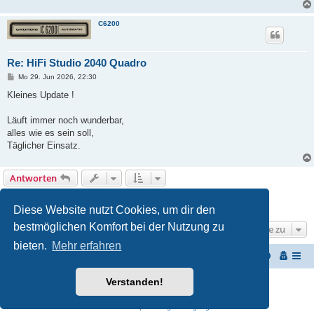
C6200
Re: HiFi Studio 2040 Quadro
B
Mo 29. Jun 2026, 22:30
e
i
Kleines Update !
t
r
a
Läuft immer noch wunderbar,
g
alles wie es sein soll,
Täglicher Einsatz.
Antworten
1
2
3
4
Vorherige
40 Beiträge
Diese Website nutzt Cookies, um dir den
bestmöglichen Komfort bei der Nutzung zu
Gehe zu
bieten.
Mehr erfahren
Start
Portal
Foren-Übersicht
Verstanden!
Powered by
phpBB
® Forum Software © phpBB Limited
Deutsche Übersetzung durch
phpBB.de
Datenschutz
|
Nutzungsbedingungen