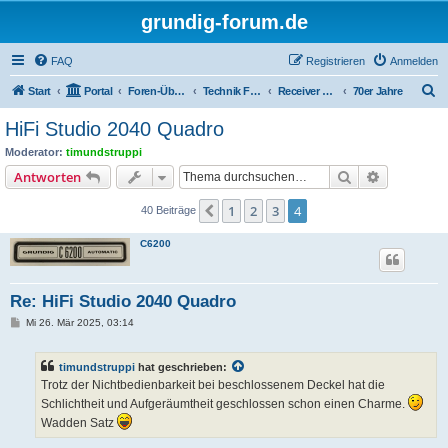
grundig-forum.de
FAQ
Registrieren
Anmelden
S
Start
Portal
Foren-Übersicht
Technik Foren
Receiver Kompaktanlagen
70er Jahre
u
HiFi Studio 2040 Quadro
c
Moderator:
timundstruppi
h
Suche
Erweiterte
Antworten
e
1
2
3
4
Vorherige
40 Beiträge
C6200
Re: HiFi Studio 2040 Quadro
B
Mi 26. Mär 2025, 03:14
e
i
t
timundstruppi
hat geschrieben:
r
a
Trotz der Nichtbedienbarkeit bei beschlossenem Deckel hat die
g
Schlichtheit und Aufgeräumtheit geschlossen schon einen Charme.
Wadden Satz