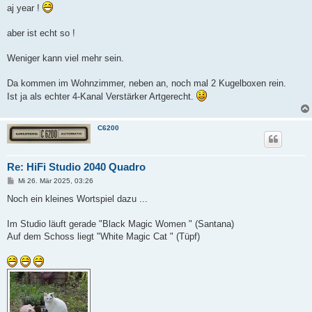
aj year !
aber ist echt so !
Weniger kann viel mehr sein.
Da kommen im Wohnzimmer, neben an, noch mal 2 Kugelboxen rein.
Ist ja als echter 4-Kanal Verstärker Artgerecht.
C6200
Re: HiFi Studio 2040 Quadro
B
Mi 26. Mär 2025, 03:26
e
i
Noch ein kleines Wortspiel dazu ...
t
r
a
Im Studio läuft gerade "Black Magic Women " (Santana)
g
Auf dem Schoss liegt "White Magic Cat " (Tüpf)