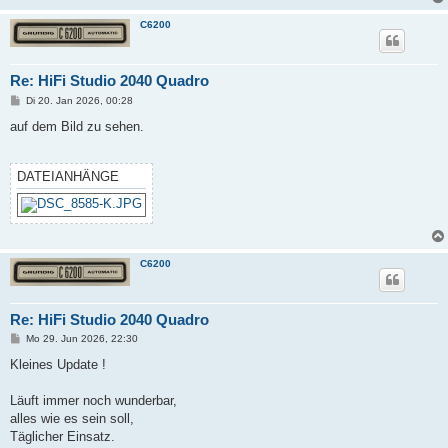
g
C6200
Re: HiFi Studio 2040 Quadro
B
Di 20. Jan 2026, 00:28
e
i
auf dem Bild zu sehen.
t
r
a
g
DATEIANHÄNGE
C6200
Re: HiFi Studio 2040 Quadro
B
Mo 29. Jun 2026, 22:30
e
i
Kleines Update !
t
r
a
Läuft immer noch wunderbar,
g
alles wie es sein soll,
Täglicher Einsatz.