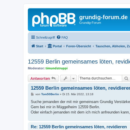
grundig-forum.de
Grundig-Forum
Schnellzugriff
FAQ
Start
Portal
Foren-Übersicht
Tauschen, Abholen, Zus
12559 Berlin gemeinsames löten, revidi
Moderator:
timundstruppi
Antworten
12559 Berlin gemeinsames löten, revidiere
B
von
Tom50Berlin
»
Di 15. Mär 2022, 13:18
e
i
Suche jemanden der mit mir gemeinsam Grundig Verstärker ,
t
Gern bei mir in Müggelheim 12559 Berlin.
r
a
Oder einfach jemanden mit dem ich mich anfreunden kann, 
g
Re: 12559 Berlin gemeinsames löten, revidieren