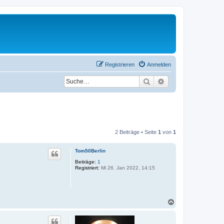
Registrieren
Anmelden
Suche
Erweiterte Suche
2 Beiträge • Seite
1
von
1
Tom50Berlin
Beiträge:
1
Registriert:
Mi 26. Jan 2022, 14:15
N
a
c
h