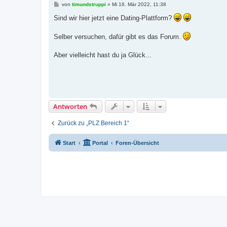
B
von
timundstruppi
»
Mi 16. Mär 2022, 11:38
e
i
Sind wir hier jetzt eine Dating-Plattform?
t
r
a
Selber versuchen, dafür gibt es das Forum.
g
Aber vielleicht hast du ja Glück...
Antworten
Zurück zu „PLZ Bereich 1“
Start
Portal
Foren-Übersicht