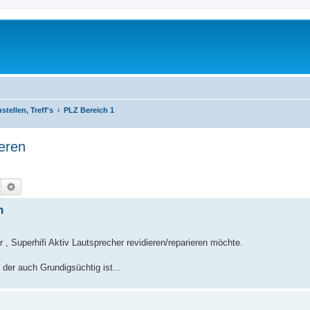
tellen, Treff's
PLZ Bereich 1
eren
Suche
Erweiterte Suche
n
 Superhifi Aktiv Lautsprecher revidieren/reparieren möchte.
der auch Grundigsüchtig ist...