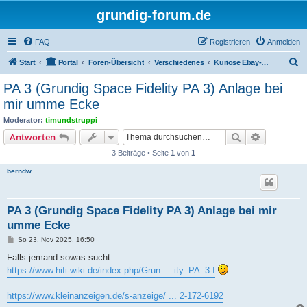
grundig-forum.de
FAQ
Registrieren
Anmelden
S
Start
Portal
Foren-Übersicht
Verschiedenes
Kuriose Ebay-Angebote über Grundig oder HiFi
u
PA 3 (Grundig Space Fidelity PA 3) Anlage bei
c
mir umme Ecke
h
Moderator:
timundstruppi
e
Suche
Erweiterte
Antworten
3 Beiträge • Seite
1
von
1
berndw
PA 3 (Grundig Space Fidelity PA 3) Anlage bei mir
umme Ecke
B
So 23. Nov 2025, 16:50
e
i
Falls jemand sowas sucht:
t
https://www.hifi-wiki.de/index.php/Grun ... ity_PA_3-I
r
a
g
https://www.kleinanzeigen.de/s-anzeige/ ... 2-172-6192