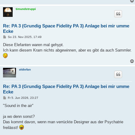
timundstruppi
Re: PA 3 (Grundig Space Fidelity PA 3) Anlage bei mir umme
Ecke
B
So 23. Nov 2025, 17:49
e
i
Diese Elefanten waren mal gehypt.
t
Ich kann diesem Kram nichts abgewinnen, aber es gibt da auch Sammler.
r
a
g
oldiefan
Re: PA 3 (Grundig Space Fidelity PA 3) Anlage bei mir umme
Ecke
B
Fr 5. Jun 2026, 23:27
e
i
"Sound in the air"
t
r
a
ja wo denn sonst?
g
Das kommt davon, wenn man verrückte Designer aus der Psychatrie
freilässt!