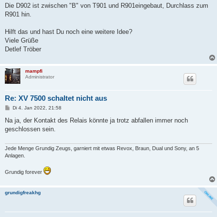
Die D902 ist zwischen "B" von T901 und R901eingebaut, Durchlass zum
R901 hin.
Hilft das und hast Du noch eine weitere Idee?
Viele Grüße
Detlef Tröber
mampfi
Administrator
Re: XV 7500 schaltet nicht aus
B
Di 4. Jan 2022, 21:58
e
i
Na ja, der Kontakt des Relais könnte ja trotz abfallen immer noch
t
geschlossen sein.
r
a
g
Jede Menge Grundig Zeugs, garniert mit etwas Revox, Braun, Dual und Sony, an 5
Anlagen.
Grundig forever
grundigfreakhg