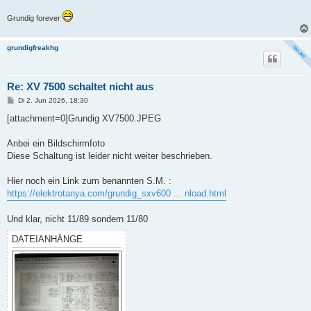
Grundig forever
grundigfreakhg
Re: XV 7500 schaltet nicht aus
B
Di 2. Jun 2026, 18:30
e
i
[attachment=0]Grundig XV7500.JPEG
t
r
a
Anbei ein Bildschirmfoto
g
Diese Schaltung ist leider nicht weiter beschrieben.
Hier noch ein Link zum benannten S.M. :
https://elektrotanya.com/grundig_sxv600 ... nload.html
Und klar, nicht 11/89 sondern 11/80
DATEIANHÄNGE