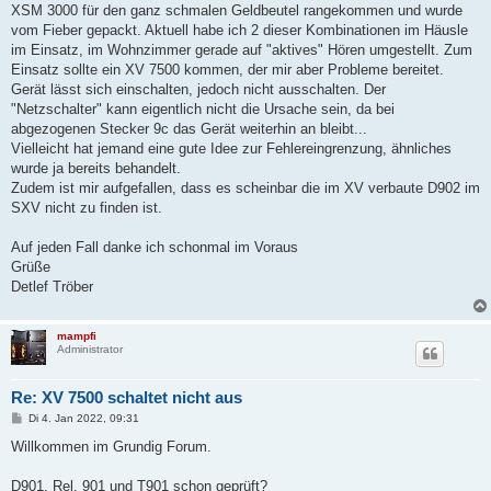
XSM 3000 für den ganz schmalen Geldbeutel rangekommen und wurde
vom Fieber gepackt. Aktuell habe ich 2 dieser Kombinationen im Häusle
im Einsatz, im Wohnzimmer gerade auf "aktives" Hören umgestellt. Zum
Einsatz sollte ein XV 7500 kommen, der mir aber Probleme bereitet.
Gerät lässt sich einschalten, jedoch nicht ausschalten. Der
"Netzschalter" kann eigentlich nicht die Ursache sein, da bei
abgezogenen Stecker 9c das Gerät weiterhin an bleibt...
Vielleicht hat jemand eine gute Idee zur Fehlereingrenzung, ähnliches
wurde ja bereits behandelt.
Zudem ist mir aufgefallen, dass es scheinbar die im XV verbaute D902 im
SXV nicht zu finden ist.
Auf jeden Fall danke ich schonmal im Voraus
Grüße
Detlef Tröber
mampfi
Administrator
Re: XV 7500 schaltet nicht aus
B
Di 4. Jan 2022, 09:31
e
i
Willkommen im Grundig Forum.
t
r
a
D901, Rel. 901 und T901 schon geprüft?