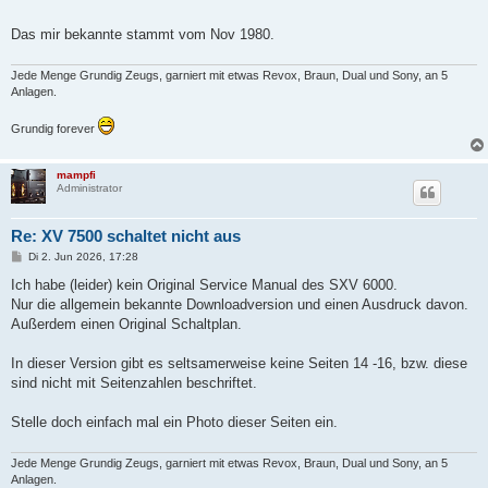
a
g
Das mir bekannte stammt vom Nov 1980.
Jede Menge Grundig Zeugs, garniert mit etwas Revox, Braun, Dual und Sony, an 5
Anlagen.
Grundig forever
mampfi
Administrator
Re: XV 7500 schaltet nicht aus
B
Di 2. Jun 2026, 17:28
e
i
Ich habe (leider) kein Original Service Manual des SXV 6000.
t
Nur die allgemein bekannte Downloadversion und einen Ausdruck davon.
r
a
Außerdem einen Original Schaltplan.
g
In dieser Version gibt es seltsamerweise keine Seiten 14 -16, bzw. diese
sind nicht mit Seitenzahlen beschriftet.
Stelle doch einfach mal ein Photo dieser Seiten ein.
Jede Menge Grundig Zeugs, garniert mit etwas Revox, Braun, Dual und Sony, an 5
Anlagen.