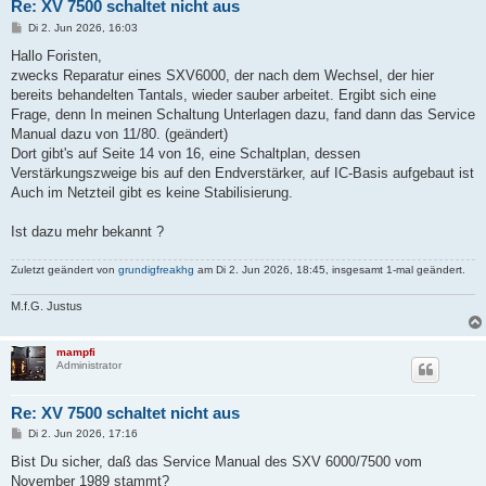
Re: XV 7500 schaltet nicht aus
B
Di 2. Jun 2026, 16:03
e
i
Hallo Foristen,
t
zwecks Reparatur eines SXV6000, der nach dem Wechsel, der hier
r
a
bereits behandelten Tantals, wieder sauber arbeitet. Ergibt sich eine
g
Frage, denn In meinen Schaltung Unterlagen dazu, fand dann das Service
Manual dazu von 11/80. (geändert)
Dort gibt's auf Seite 14 von 16, eine Schaltplan, dessen
Verstärkungszweige bis auf den Endverstärker, auf IC-Basis aufgebaut ist
Auch im Netzteil gibt es keine Stabilisierung.
Ist dazu mehr bekannt ?
Zuletzt geändert von
grundigfreakhg
am Di 2. Jun 2026, 18:45, insgesamt 1-mal geändert.
M.f.G. Justus
mampfi
Administrator
Re: XV 7500 schaltet nicht aus
B
Di 2. Jun 2026, 17:16
e
i
Bist Du sicher, daß das Service Manual des SXV 6000/7500 vom
t
November 1989 stammt?
r