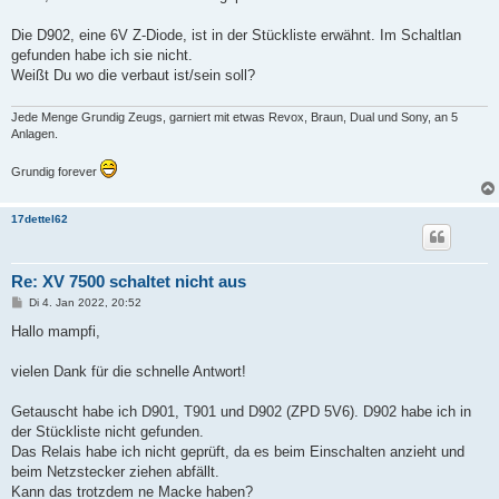
g
Die D902, eine 6V Z-Diode, ist in der Stückliste erwähnt. Im Schaltlan
gefunden habe ich sie nicht.
Weißt Du wo die verbaut ist/sein soll?
Jede Menge Grundig Zeugs, garniert mit etwas Revox, Braun, Dual und Sony, an 5
Anlagen.
Grundig forever
17dettel62
Re: XV 7500 schaltet nicht aus
B
Di 4. Jan 2022, 20:52
e
i
Hallo mampfi,
t
r
a
vielen Dank für die schnelle Antwort!
g
Getauscht habe ich D901, T901 und D902 (ZPD 5V6). D902 habe ich in
der Stückliste nicht gefunden.
Das Relais habe ich nicht geprüft, da es beim Einschalten anzieht und
beim Netzstecker ziehen abfällt.
Kann das trotzdem ne Macke haben?