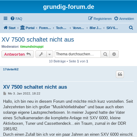
grundig-forum.de
FAQ
Registrieren
Anmelden
S
Start
Portal
Foren-Übersicht
Technik Foren
Vorverstärker, Preceiver
80er Jahre
SXV 6000 / XV 7500
u
XV 7500 schaltet nicht aus
c
Moderator:
timundstruppi
h
Suche
Erweiterte
Antworten
e
10 Beiträge • Seite
1
von
1
17dettel62
XV 7500 schaltet nicht aus
B
Mo 3. Jan 2022, 18:22
e
i
Hallo, ich bin neu in diesem Forum und möchte mich kurz vorstellen. Seit
t
Jahrzehnten bin ich großer "Musikhörliebhaber" und baue auch eben
r
a
solange eigene Lautsprecherboxen. In meiner Jugend hatte der Vater
g
eines Schulkameraden die komplette Anlage mit SXV 6000, kleine
Aktivboxen, Tuner und Cassettendeck...ein Traum, zumal in der DDR
1981/82.
Durch einen Zufall bin ich vor ein paar Jahren an einen SXV 6000 einschl.