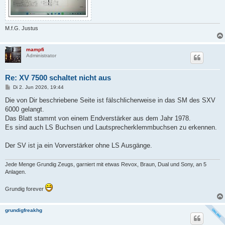
M.f.G. Justus
mampfi
Administrator
Re: XV 7500 schaltet nicht aus
B
Di 2. Jun 2026, 19:44
e
i
Die von Dir beschriebene Seite ist fälschlicherweise in das SM des SXV
t
6000 gelangt.
r
a
Das Blatt stammt von einem Endverstärker aus dem Jahr 1978.
g
Es sind auch LS Buchsen und Lautsprecherklemmbuchsen zu erkennen.
Der SV ist ja ein Vorverstärker ohne LS Ausgänge.
Jede Menge Grundig Zeugs, garniert mit etwas Revox, Braun, Dual und Sony, an 5
Anlagen.
Grundig forever
grundigfreakhg